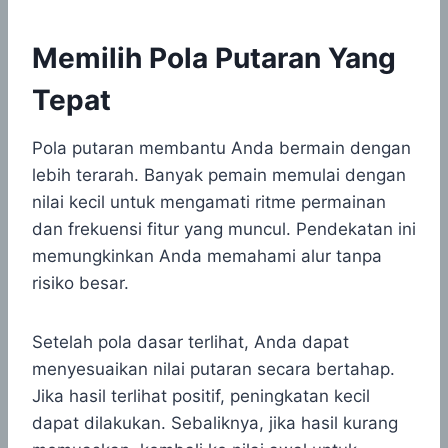
Memilih Pola Putaran Yang
Tepat
Pola putaran membantu Anda bermain dengan
lebih terarah. Banyak pemain memulai dengan
nilai kecil untuk mengamati ritme permainan
dan frekuensi fitur yang muncul. Pendekatan ini
memungkinkan Anda memahami alur tanpa
risiko besar.
Setelah pola dasar terlihat, Anda dapat
menyesuaikan nilai putaran secara bertahap.
Jika hasil terlihat positif, peningkatan kecil
dapat dilakukan. Sebaliknya, jika hasil kurang