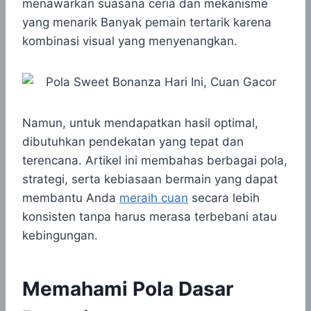
menawarkan suasana ceria dan mekanisme
s
b
e
g
e
e
yang menarik Banyak pemain tertarik karena
A
o
n
r
kombinasi visual yang menyenangkan.
p
o
g
a
p
k
e
m
r
Namun, untuk mendapatkan hasil optimal,
dibutuhkan pendekatan yang tepat dan
terencana. Artikel ini membahas berbagai pola,
strategi, serta kebiasaan bermain yang dapat
membantu Anda
meraih cuan
secara lebih
konsisten tanpa harus merasa terbebani atau
kebingungan.
Memahami Pola Dasar