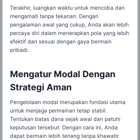
Terakhir, luangkan waktu untuk mencoba dan
mengamati tanpa tekanan. Dengan
pengalaman awal yang cukup, Anda akan lebih
percaya diri dalam menerapkan pola yang lebih
efektif dan sesuai dengan gaya bermain
pribadi.
Mengatur Modal Dengan
Strategi Aman
Pengelolaan modal merupakan fondasi utama
untuk menjaga permainan tetap stabil.
Tentukan batas dana sejak awal dan patuhi
keputusan tersebut. Dengan cara ini, Anda
dapat bermain lebih tenang tanpa khawatir