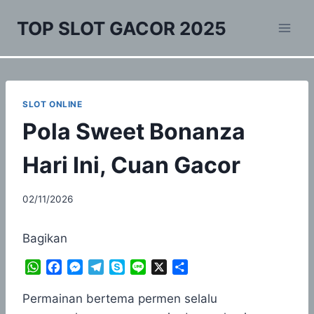
Skip
TOP SLOT GACOR 2025
to
content
SLOT ONLINE
Pola Sweet Bonanza
Hari Ini, Cuan Gacor
02/11/2026
Bagikan
W
F
M
T
S
L
X
S
h
a
e
e
k
i
h
a
c
s
l
y
n
a
Permainan bertema permen selalu
t
e
s
e
p
e
r