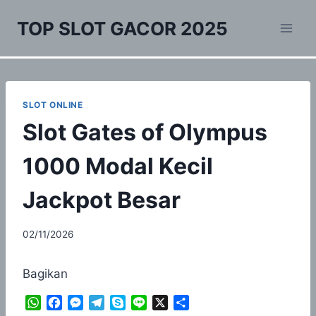
Skip
TOP SLOT GACOR 2025
to
content
SLOT ONLINE
Slot Gates of Olympus
1000 Modal Kecil
Jackpot Besar
02/11/2026
Bagikan
W
F
M
T
S
L
X
S