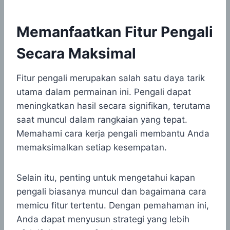
Memanfaatkan Fitur Pengali
Secara Maksimal
Fitur pengali merupakan salah satu daya tarik
utama dalam permainan ini. Pengali dapat
meningkatkan hasil secara signifikan, terutama
saat muncul dalam rangkaian yang tepat.
Memahami cara kerja pengali membantu Anda
memaksimalkan setiap kesempatan.
Selain itu, penting untuk mengetahui kapan
pengali biasanya muncul dan bagaimana cara
memicu fitur tertentu. Dengan pemahaman ini,
Anda dapat menyusun strategi yang lebih