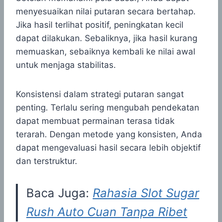
menyesuaikan nilai putaran secara bertahap.
Jika hasil terlihat positif, peningkatan kecil
dapat dilakukan. Sebaliknya, jika hasil kurang
memuaskan, sebaiknya kembali ke nilai awal
untuk menjaga stabilitas.
Konsistensi dalam strategi putaran sangat
penting. Terlalu sering mengubah pendekatan
dapat membuat permainan terasa tidak
terarah. Dengan metode yang konsisten, Anda
dapat mengevaluasi hasil secara lebih objektif
dan terstruktur.
Baca Juga:
Rahasia Slot Sugar
Rush Auto Cuan Tanpa Ribet