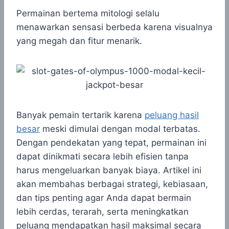
h
a
e
e
k
i
h
a
c
s
l
y
n
a
Permainan bertema mitologi selalu
t
e
s
e
p
e
r
menawarkan sensasi berbeda karena visualnya
s
b
e
g
e
e
yang megah dan fitur menarik.
A
o
n
r
p
o
g
a
p
k
e
m
r
Banyak pemain tertarik karena
peluang hasil
besar
meski dimulai dengan modal terbatas.
Dengan pendekatan yang tepat, permainan ini
dapat dinikmati secara lebih efisien tanpa
harus mengeluarkan banyak biaya. Artikel ini
akan membahas berbagai strategi, kebiasaan,
dan tips penting agar Anda dapat bermain
lebih cerdas, terarah, serta meningkatkan
peluang mendapatkan hasil maksimal secara