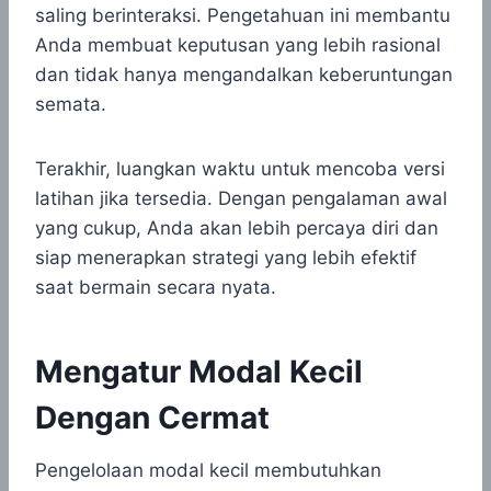
saling berinteraksi. Pengetahuan ini membantu
Anda membuat keputusan yang lebih rasional
dan tidak hanya mengandalkan keberuntungan
semata.
Terakhir, luangkan waktu untuk mencoba versi
latihan jika tersedia. Dengan pengalaman awal
yang cukup, Anda akan lebih percaya diri dan
siap menerapkan strategi yang lebih efektif
saat bermain secara nyata.
Mengatur Modal Kecil
Dengan Cermat
Pengelolaan modal kecil membutuhkan