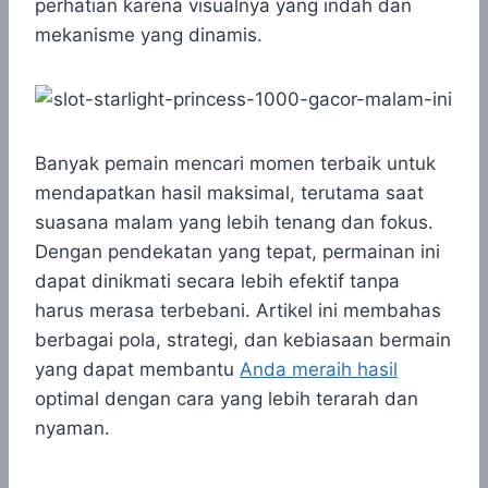
perhatian karena visualnya yang indah dan
s
b
e
g
e
e
mekanisme yang dinamis.
A
o
n
r
p
o
g
a
p
k
e
m
r
Banyak pemain mencari momen terbaik untuk
mendapatkan hasil maksimal, terutama saat
suasana malam yang lebih tenang dan fokus.
Dengan pendekatan yang tepat, permainan ini
dapat dinikmati secara lebih efektif tanpa
harus merasa terbebani. Artikel ini membahas
berbagai pola, strategi, dan kebiasaan bermain
yang dapat membantu
Anda meraih hasil
optimal dengan cara yang lebih terarah dan
nyaman.