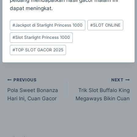
peluang mendapatkan hasil gacor malam ini
dapat meningkat.
Post
#
Jackpot di Starlight Princess 1000
#
SLOT ONLINE
Tags:
#
Slot Starlight Princess 1000
#
TOP SLOT GACOR 2025
Post
PREVIOUS
NEXT
Pola Sweet Bonanza
Trik Slot Buffalo King
navigation
Hari Ini, Cuan Gacor
Megaways Bikin Cuan