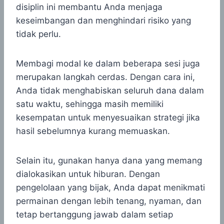
disiplin ini membantu Anda menjaga
keseimbangan dan menghindari risiko yang
tidak perlu.
Membagi modal ke dalam beberapa sesi juga
merupakan langkah cerdas. Dengan cara ini,
Anda tidak menghabiskan seluruh dana dalam
satu waktu, sehingga masih memiliki
kesempatan untuk menyesuaikan strategi jika
hasil sebelumnya kurang memuaskan.
Selain itu, gunakan hanya dana yang memang
dialokasikan untuk hiburan. Dengan
pengelolaan yang bijak, Anda dapat menikmati
permainan dengan lebih tenang, nyaman, dan
tetap bertanggung jawab dalam setiap