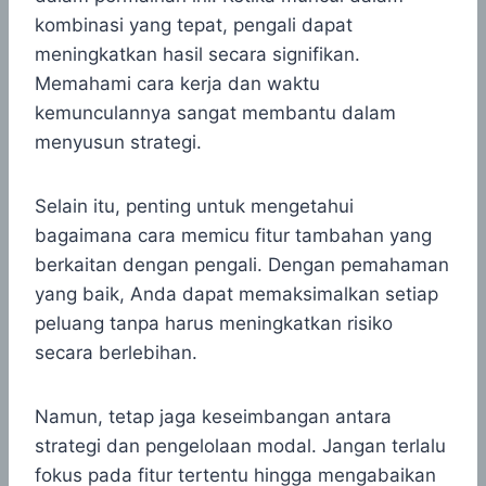
kombinasi yang tepat, pengali dapat
meningkatkan hasil secara signifikan.
Memahami cara kerja dan waktu
kemunculannya sangat membantu dalam
menyusun strategi.
Selain itu, penting untuk mengetahui
bagaimana cara memicu fitur tambahan yang
berkaitan dengan pengali. Dengan pemahaman
yang baik, Anda dapat memaksimalkan setiap
peluang tanpa harus meningkatkan risiko
secara berlebihan.
Namun, tetap jaga keseimbangan antara
strategi dan pengelolaan modal. Jangan terlalu
fokus pada fitur tertentu hingga mengabaikan