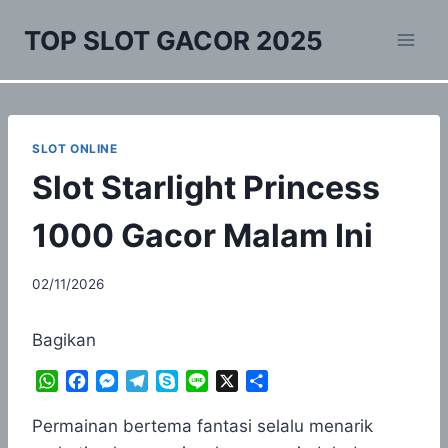
Skip
TOP SLOT GACOR 2025
to
content
SLOT ONLINE
Slot Starlight Princess
1000 Gacor Malam Ini
02/11/2026
Bagikan
W
F
M
T
S
L
X
S
h
a
e
e
k
i
h
a
c
s
l
y
n
a
Permainan bertema fantasi selalu menarik
t
e
s
e
p
e
r