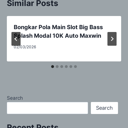
Similar Posts
Bongkar Pola Main Slot Big Bass
Splash Modal 10K Auto Maxwin
02/03/2026
Search
Search
Recent Posts