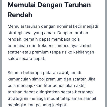
Memulai Dengan Taruhan
Rendah
Memulai taruhan dengan nominal kecil menjadi
strategi awal yang aman. Dengan taruhan
rendah, pemain dapat membaca pola
permainan dan frekuensi munculnya simbol
scatter atau premium tanpa risiko kehilangan
saldo secara cepat.
Selama beberapa putaran awal, amati
kemunculan simbol premium dan scatter. Jika
pola menunjukkan fitur bonus akan aktif,
taruhan dapat ditingkatkan secara bertahap.
Strategi ini menjaga modal tetap aman sambil
meningkatkan peluang jackpot.