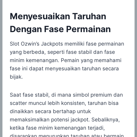
Menyesuaikan Taruhan
Dengan Fase Permainan
Slot Ozwin’s Jackpots memiliki fase permainan
yang berbeda, seperti fase stabil dan fase
minim kemenangan. Pemain yang memahami
fase ini dapat menyesuaikan taruhan secara
bijak.
Saat fase stabil, di mana simbol premium dan
scatter muncul lebih konsisten, taruhan bisa
dinaikkan secara bertahap untuk
memaksimalkan potensi jackpot. Sebaliknya,
ketika fase minim kemenangan terjadi,
disarankan menurunkan taruhan atau bermain