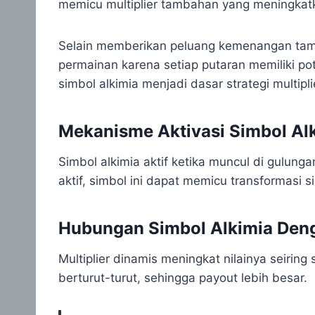
memicu multiplier tambahan yang meningkatka
Selain memberikan peluang kemenangan tam
permainan karena setiap putaran memiliki po
simbol alkimia menjadi dasar strategi multipli
Mekanisme Aktivasi Simbol Al
Simbol alkimia aktif ketika muncul di gulung
aktif, simbol ini dapat memicu transformasi s
Hubungan Simbol Alkimia Deng
Multiplier dinamis meningkat nilainya seiri
berturut-turut, sehingga payout lebih besar.