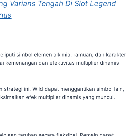
g Varians Tengah Di Slot Legend
nus
iputi simbol elemen alkimia, ramuan, dan karakter
lai kemenangan dan efektivitas multiplier dinamis
 strategi ini. Wild dapat menggantikan simbol lain,
malkan efek multiplier dinamis yang muncul.
s
elolaan taruhan secara fleksibel. Pemain dapat