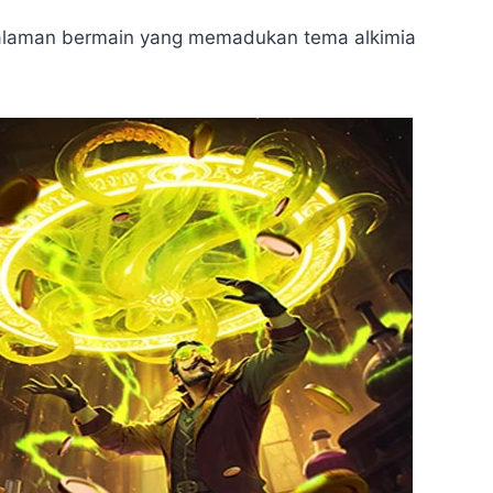
alaman bermain yang memadukan tema alkimia