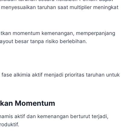
menyesuaikan taruhan saat multiplier meningkat
atkan momentum kemenangan, memperpanjang
yout besar tanpa risiko berlebihan.
ase alkimia aktif menjadi prioritas taruhan untuk
arkan Momentum
inamis aktif dan kemenangan berturut terjadi,
oduktif.