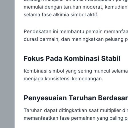
memulai dengan taruhan moderat, kemudian 
selama fase alkimia simbol aktif.
Pendekatan ini membantu pemain memanfa
durasi bermain, dan meningkatkan peluang pa
Fokus Pada Kombinasi Stabil
Kombinasi simbol yang sering muncul selama f
menjaga konsistensi kemenangan.
Penyesuaian Taruhan Berdas
Taruhan dapat ditingkatkan saat multiplier d
memanfaatkan fase permainan yang paling pr