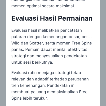
momen optimal secara maksimal.
Evaluasi Hasil Permainan
Evaluasi hasil melibatkan pencatatan
putaran dengan kemenangan besar, posisi
Wild dan Scatter, serta momen Free Spins
panas. Pemain dapat menilai efektivitas
strategi dan menyesuaikan pendekatan
untuk sesi berikutnya.
Evaluasi rutin menjaga strategi tetap
relevan dan adaptif terhadap perubahan
tren kemenangan. Pendekatan ini
membuat peluang memaksimalkan Free
Spins lebih terukur.