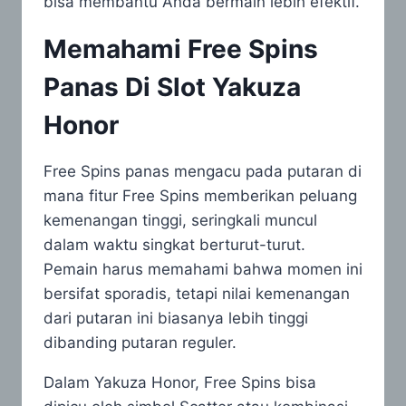
bisa membantu Anda bermain lebih efektif.
Memahami Free Spins
Panas Di Slot Yakuza
Honor
Free Spins panas mengacu pada putaran di
mana fitur Free Spins memberikan peluang
kemenangan tinggi, seringkali muncul
dalam waktu singkat berturut-turut.
Pemain harus memahami bahwa momen ini
bersifat sporadis, tetapi nilai kemenangan
dari putaran ini biasanya lebih tinggi
dibanding putaran reguler.
Dalam Yakuza Honor, Free Spins bisa