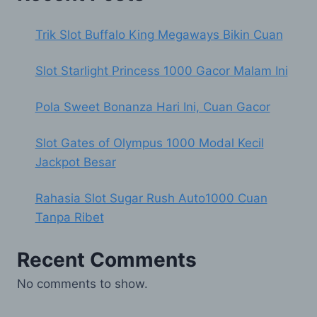
Trik Slot Buffalo King Megaways Bikin Cuan
Slot Starlight Princess 1000 Gacor Malam Ini
Pola Sweet Bonanza Hari Ini, Cuan Gacor
Slot Gates of Olympus 1000 Modal Kecil
Jackpot Besar
Rahasia Slot Sugar Rush Auto1000 Cuan
Tanpa Ribet
Recent Comments
No comments to show.