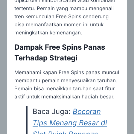
dipicu oleh simbol Scatter atau kombinasi
tertentu. Pemain yang mampu mengenali
tren kemunculan Free Spins cenderung
bisa memanfaatkan momen ini untuk
meningkatkan kemenangan.
Dampak Free Spins Panas
Terhadap Strategi
Memahami kapan Free Spins panas muncul
membantu pemain menyesuaikan taruhan.
Pemain bisa menaikkan taruhan saat fitur
aktif untuk memaksimalkan hadiah besar.
Baca Juga:
Bocoran
Tips Menang Besar di