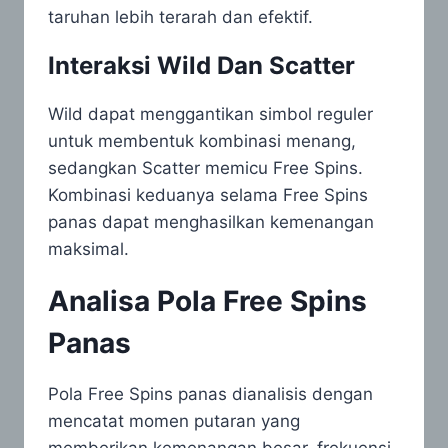
taruhan lebih terarah dan efektif.
Interaksi Wild Dan Scatter
Wild dapat menggantikan simbol reguler
untuk membentuk kombinasi menang,
sedangkan Scatter memicu Free Spins.
Kombinasi keduanya selama Free Spins
panas dapat menghasilkan kemenangan
maksimal.
Analisa Pola Free Spins
Panas
Pola Free Spins panas dianalisis dengan
mencatat momen putaran yang