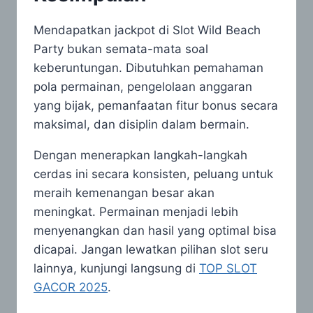
Mendapatkan jackpot di Slot Wild Beach
Party bukan semata-mata soal
keberuntungan. Dibutuhkan pemahaman
pola permainan, pengelolaan anggaran
yang bijak, pemanfaatan fitur bonus secara
maksimal, dan disiplin dalam bermain.
Dengan menerapkan langkah-langkah
cerdas ini secara konsisten, peluang untuk
meraih kemenangan besar akan
meningkat. Permainan menjadi lebih
menyenangkan dan hasil yang optimal bisa
dicapai. Jangan lewatkan pilihan slot seru
lainnya, kunjungi langsung di
TOP SLOT
GACOR 2025
.