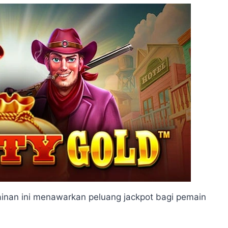
inan ini menawarkan peluang jackpot bagi pemain