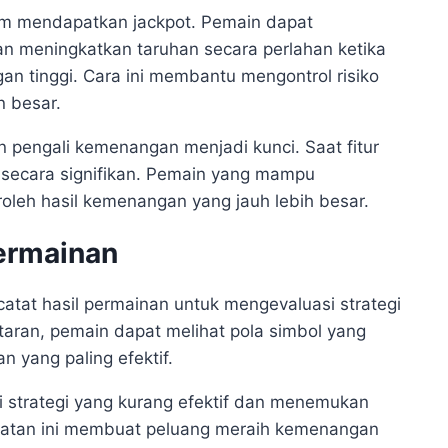
lam mendapatkan jackpot. Pemain dapat
 meningkatkan taruhan secara perlahan ketika
n tinggi. Cara ini membantu mengontrol risiko
 besar.
n pengali kemenangan menjadi kunci. Saat fitur
 secara signifikan. Pemain yang mampu
eh hasil kemenangan yang jauh lebih besar.
Permainan
tat hasil permainan untuk mengevaluasi strategi
taran, pemain dapat melihat pola simbol yang
n yang paling efektif.
 strategi yang kurang efektif dan menemukan
katan ini membuat peluang meraih kemenangan