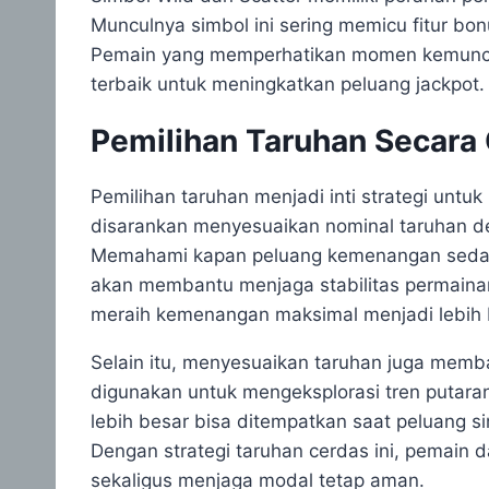
Munculnya simbol ini sering memicu fitur bo
Pemain yang memperhatikan momen kemuncu
terbaik untuk meningkatkan peluang jackpot.
Pemilihan Taruhan Secara
Pemilihan taruhan menjadi inti strategi untu
disarankan menyesuaikan nominal taruhan d
Memahami kapan peluang kemenangan sedang
akan membantu menjaga stabilitas permaina
meraih kemenangan maksimal menjadi lebih 
Selain itu, menyesuaikan taruhan juga memba
digunakan untuk mengeksplorasi tren putara
lebih besar bisa ditempatkan saat peluang s
Dengan strategi taruhan cerdas ini, pemai
sekaligus menjaga modal tetap aman.