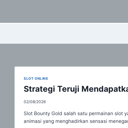
Skip
to
content
SLOT ONLINE
Strategi Teruji Mendapatk
02/08/2026
Slot Bounty Gold salah satu permainan slot 
animasi yang menghadirkan sensasi menegan