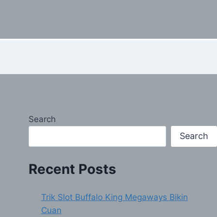
Search
Search
Recent Posts
Trik Slot Buffalo King Megaways Bikin
Cuan