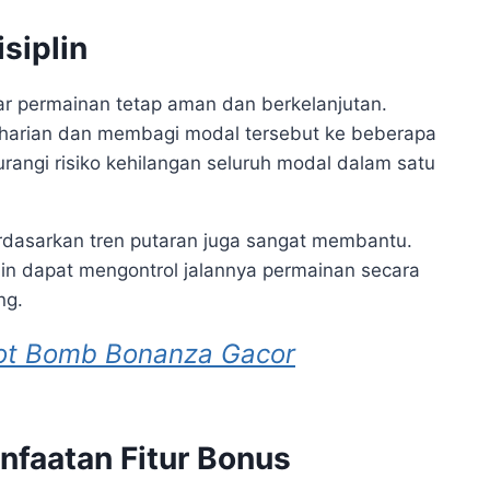
siplin
r permainan tetap aman dan berkelanjutan.
harian dan membagi modal tersebut ke beberapa
rangi risiko kehilangan seluruh modal dalam satu
erdasarkan tren putaran juga sangat membantu.
in dapat mengontrol jalannya permainan secara
ng.
ot Bomb Bonanza Gacor
nfaatan Fitur Bonus