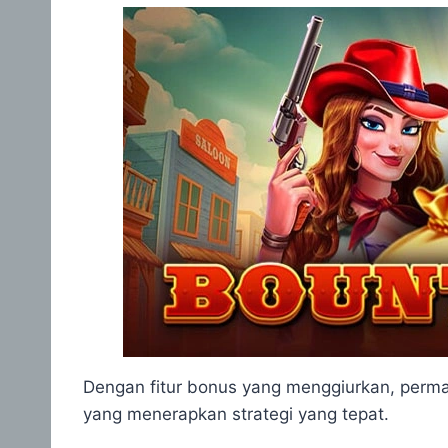
Dengan fitur bonus yang menggiurkan, perma
yang menerapkan strategi yang tepat.