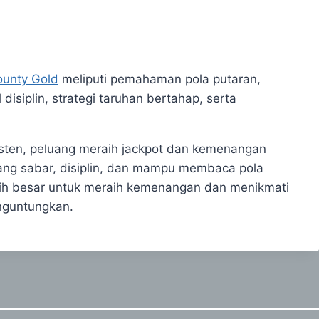
ounty Gold
meliputi pemahaman pola putaran,
isiplin, strategi taruhan bertahap, serta
isten, peluang meraih jackpot dan kemenangan
yang sabar, disiplin, dan mampu membaca pola
bih besar untuk meraih kemenangan dan menikmati
nguntungkan.