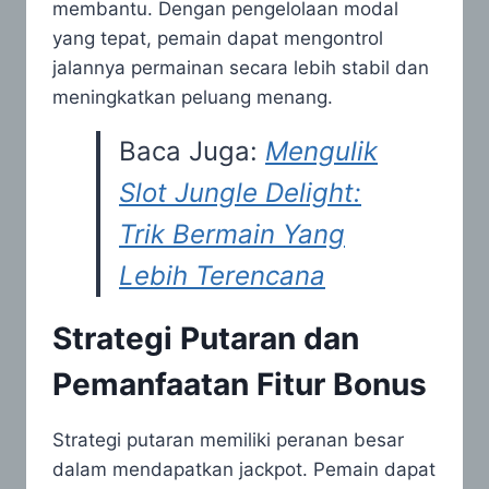
membantu. Dengan pengelolaan modal
yang tepat, pemain dapat mengontrol
jalannya permainan secara lebih stabil dan
meningkatkan peluang menang.
Baca Juga:
Mengulik
Slot Jungle Delight:
Trik Bermain Yang
Lebih Terencana
Strategi Putaran dan
Pemanfaatan Fitur Bonus
Strategi putaran memiliki peranan besar
dalam mendapatkan jackpot. Pemain dapat