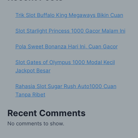
Trik Slot Buffalo King Megaways Bikin Cuan
Slot Starlight Princess 1000 Gacor Malam Ini
Pola Sweet Bonanza Hari Ini, Cuan Gacor
Slot Gates of Olympus 1000 Modal Kecil
Jackpot Besar
Rahasia Slot Sugar Rush Auto1000 Cuan
Tanpa Ribet
Recent Comments
No comments to show.