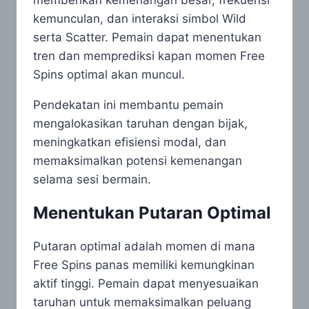
memberikan kemenangan besar, frekuensi
kemunculan, dan interaksi simbol Wild
serta Scatter. Pemain dapat menentukan
tren dan memprediksi kapan momen Free
Spins optimal akan muncul.
Pendekatan ini membantu pemain
mengalokasikan taruhan dengan bijak,
meningkatkan efisiensi modal, dan
memaksimalkan potensi kemenangan
selama sesi bermain.
Menentukan Putaran Optimal
Putaran optimal adalah momen di mana
Free Spins panas memiliki kemungkinan
aktif tinggi. Pemain dapat menyesuaikan
taruhan untuk memaksimalkan peluang