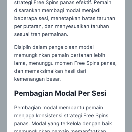
strategi Free Spins panas efektif. Pemain
disarankan membagi modal menjadi
beberapa sesi, menetapkan batas taruhan
per putaran, dan menyesuaikan taruhan
sesuai tren permainan.
Disiplin dalam pengelolaan modal
memungkinkan pemain bertahan lebih
lama, menunggu momen Free Spins panas,
dan memaksimalkan hasil dari
kemenangan besar.
Pembagian Modal Per Sesi
Pembagian modal membantu pemain
menjaga konsistensi strategi Free Spins
panas. Modal yang terkelola dengan baik
memungkinkan pemain memanfaatkan