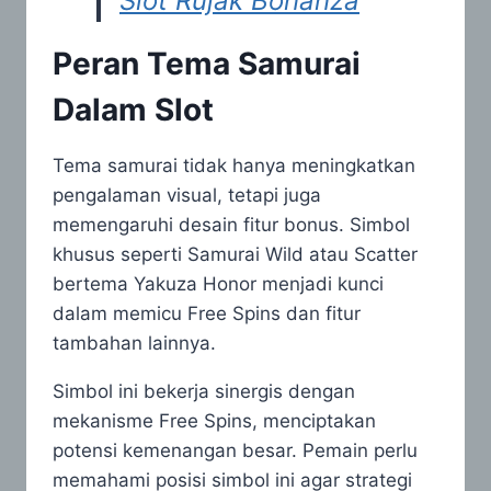
Slot Rujak Bonanza
Peran Tema Samurai
Dalam Slot
Tema samurai tidak hanya meningkatkan
pengalaman visual, tetapi juga
memengaruhi desain fitur bonus. Simbol
khusus seperti Samurai Wild atau Scatter
bertema Yakuza Honor menjadi kunci
dalam memicu Free Spins dan fitur
tambahan lainnya.
Simbol ini bekerja sinergis dengan
mekanisme Free Spins, menciptakan
potensi kemenangan besar. Pemain perlu
memahami posisi simbol ini agar strategi