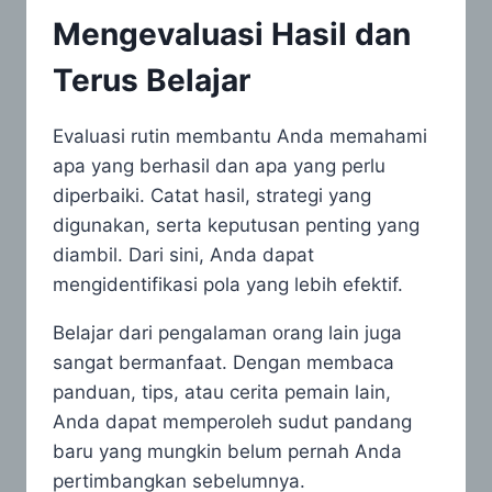
Mengevaluasi Hasil dan
Terus Belajar
Evaluasi rutin membantu Anda memahami
apa yang berhasil dan apa yang perlu
diperbaiki. Catat hasil, strategi yang
digunakan, serta keputusan penting yang
diambil. Dari sini, Anda dapat
mengidentifikasi pola yang lebih efektif.
Belajar dari pengalaman orang lain juga
sangat bermanfaat. Dengan membaca
panduan, tips, atau cerita pemain lain,
Anda dapat memperoleh sudut pandang
baru yang mungkin belum pernah Anda
pertimbangkan sebelumnya.