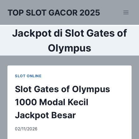
Skip
TOP SLOT GACOR 2025
to
content
Jackpot di Slot Gates of
Olympus
SLOT ONLINE
Slot Gates of Olympus
1000 Modal Kecil
Jackpot Besar
02/11/2026