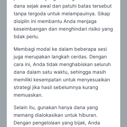
dana sejak awal dan patuhi batas tersebut
tanpa tergoda untuk melampauinya. Sikap
disiplin ini membantu Anda menjaga
keseimbangan dan menghindari risiko yang
tidak perlu.
Membagi modal ke dalam beberapa sesi
juga merupakan langkah cerdas. Dengan
cara ini, Anda tidak menghabiskan seluruh
dana dalam satu waktu, sehingga masih
memiliki kesempatan untuk menyesuaikan
strategi jika hasil sebelumnya kurang
memuaskan.
Selain itu, gunakan hanya dana yang
memang dialokasikan untuk hiburan.
Dengan pengelolaan yang bijak, Anda