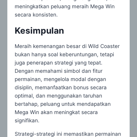
meningkatkan peluang meraih Mega Win
secara konsisten.
Kesimpulan
Meraih kemenangan besar di Wild Coaster
bukan hanya soal keberuntungan, tetapi
juga penerapan strategi yang tepat.
Dengan memahami simbol dan fitur
permainan, mengelola modal dengan
disiplin, memanfaatkan bonus secara
optimal, dan menggunakan taruhan
bertahap, peluang untuk mendapatkan
Mega Win akan meningkat secara
signifikan.
Strategi-strategi ini memastikan permainan