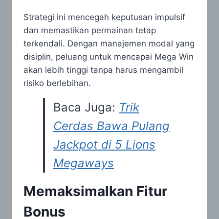
Strategi ini mencegah keputusan impulsif
dan memastikan permainan tetap
terkendali. Dengan manajemen modal yang
disiplin, peluang untuk mencapai Mega Win
akan lebih tinggi tanpa harus mengambil
risiko berlebihan.
Baca Juga:
Trik
Cerdas Bawa Pulang
Jackpot di 5 Lions
Megaways
Memaksimalkan Fitur
Bonus