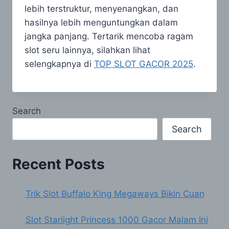
lebih terstruktur, menyenangkan, dan
hasilnya lebih menguntungkan dalam
jangka panjang. Tertarik mencoba ragam
slot seru lainnya, silahkan lihat
selengkapnya di
TOP SLOT GACOR 2025
.
Search
Search
Recent Posts
Trik Slot Buffalo King Megaways Bikin Cuan
Slot Starlight Princess 1000 Gacor Malam Ini