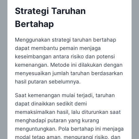
Strategi Taruhan
Bertahap
Menggunakan strategi taruhan bertahap
dapat membantu pemain menjaga
keseimbangan antara risiko dan potensi
kemenangan. Metode ini dilakukan dengan
menyesuaikan jumlah taruhan berdasarkan
hasil putaran sebelumnya.
Saat kemenangan mulai terjadi, taruhan
dapat dinaikkan sedikit demi
memaksimalkan hasil, lalu diturunkan saat
menghadapi putaran yang kurang
menguntungkan. Pola bertahap ini menjaga
modal tetap aman, mengurangi risiko, dan