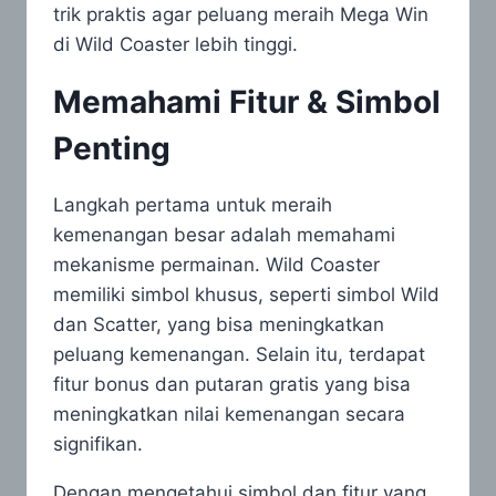
trik praktis agar peluang meraih Mega Win
di Wild Coaster lebih tinggi.
Memahami Fitur & Simbol
Penting
Langkah pertama untuk meraih
kemenangan besar adalah memahami
mekanisme permainan. Wild Coaster
memiliki simbol khusus, seperti simbol Wild
dan Scatter, yang bisa meningkatkan
peluang kemenangan. Selain itu, terdapat
fitur bonus dan putaran gratis yang bisa
meningkatkan nilai kemenangan secara
signifikan.
Dengan mengetahui simbol dan fitur yang