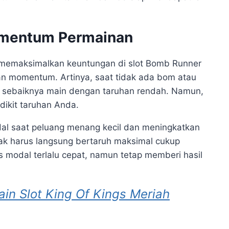
Momentum Permainan
 memaksimalkan keuntungan di slot Bomb Runner
n momentum. Artinya, saat tidak ada bom atau
, sebaiknya main dengan taruhan rendah. Namun,
dikit taruhan Anda.
l saat peluang menang kecil dan meningkatkan
dak harus langsung bertaruh maksimal cukup
 modal terlalu cepat, namun tetap memberi hasil
in Slot King Of Kings Meriah