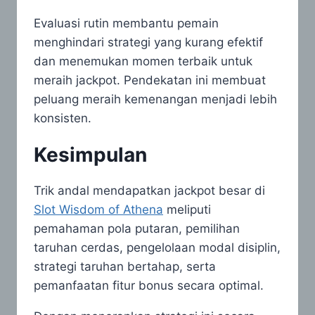
Evaluasi rutin membantu pemain
menghindari strategi yang kurang efektif
dan menemukan momen terbaik untuk
meraih jackpot. Pendekatan ini membuat
peluang meraih kemenangan menjadi lebih
konsisten.
Kesimpulan
Trik andal mendapatkan jackpot besar di
Slot Wisdom of Athena
meliputi
pemahaman pola putaran, pemilihan
taruhan cerdas, pengelolaan modal disiplin,
strategi taruhan bertahap, serta
pemanfaatan fitur bonus secara optimal.