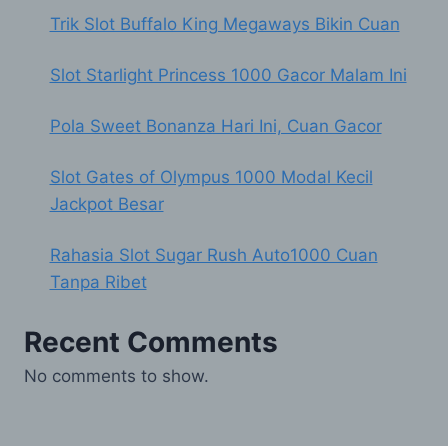
Trik Slot Buffalo King Megaways Bikin Cuan
Slot Starlight Princess 1000 Gacor Malam Ini
Pola Sweet Bonanza Hari Ini, Cuan Gacor
Slot Gates of Olympus 1000 Modal Kecil
Jackpot Besar
Rahasia Slot Sugar Rush Auto1000 Cuan
Tanpa Ribet
Recent Comments
No comments to show.