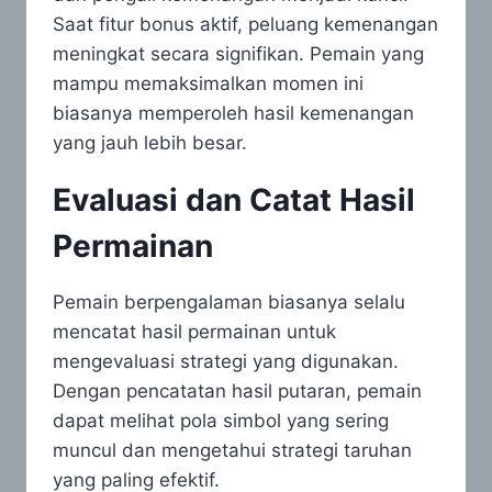
Saat fitur bonus aktif, peluang kemenangan
meningkat secara signifikan. Pemain yang
mampu memaksimalkan momen ini
biasanya memperoleh hasil kemenangan
yang jauh lebih besar.
Evaluasi dan Catat Hasil
Permainan
Pemain berpengalaman biasanya selalu
mencatat hasil permainan untuk
mengevaluasi strategi yang digunakan.
Dengan pencatatan hasil putaran, pemain
dapat melihat pola simbol yang sering
muncul dan mengetahui strategi taruhan
yang paling efektif.