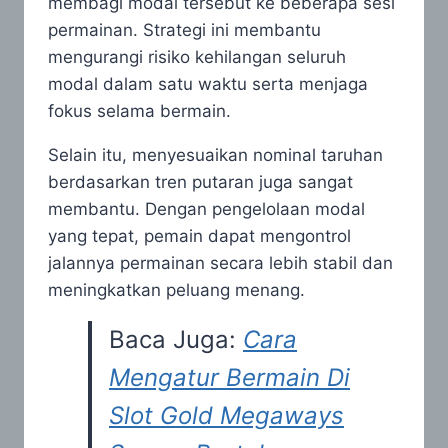
membagi modal tersebut ke beberapa sesi
permainan. Strategi ini membantu
mengurangi risiko kehilangan seluruh
modal dalam satu waktu serta menjaga
fokus selama bermain.
Selain itu, menyesuaikan nominal taruhan
berdasarkan tren putaran juga sangat
membantu. Dengan pengelolaan modal
yang tepat, pemain dapat mengontrol
jalannya permainan secara lebih stabil dan
meningkatkan peluang menang.
Baca Juga:
Cara
Mengatur Bermain Di
Slot Gold Megaways