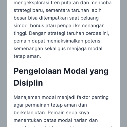
mengeksplorasi tren putaran dan mencoba
strategi baru, sementara taruhan lebih
besar bisa ditempatkan saat peluang
simbol bonus atau pengali kemenangan
tinggi. Dengan strategi taruhan cerdas ini,
pemain dapat memaksimalkan potensi
kemenangan sekaligus menjaga modal
tetap aman.
Pengelolaan Modal yang
Disiplin
Manajemen modal menjadi faktor penting
agar permainan tetap aman dan
berkelanjutan. Pemain sebaiknya
menentukan batas modal harian dan