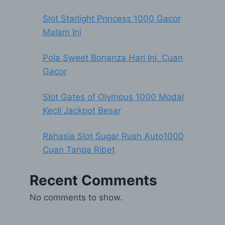
Slot Starlight Princess 1000 Gacor
Malam Ini
Pola Sweet Bonanza Hari Ini, Cuan
Gacor
Slot Gates of Olympus 1000 Modal
Kecil Jackpot Besar
Rahasia Slot Sugar Rush Auto1000
Cuan Tanpa Ribet
Recent Comments
No comments to show.