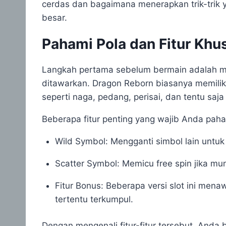
cerdas dan bagaimana menerapkan trik-trik
besar.
Pahami Pola dan Fitur Khu
Langkah pertama sebelum bermain adalah m
ditawarkan. Dragon Reborn biasanya memiliki
seperti naga, pedang, perisai, dan tentu saja 
Beberapa fitur penting yang wajib Anda paha
Wild Symbol: Mengganti simbol lain unt
Scatter Symbol: Memicu free spin jika mun
Fitur Bonus: Beberapa versi slot ini men
tertentu terkumpul.
Dengan mengenali fitur-fitur tersebut, Anda