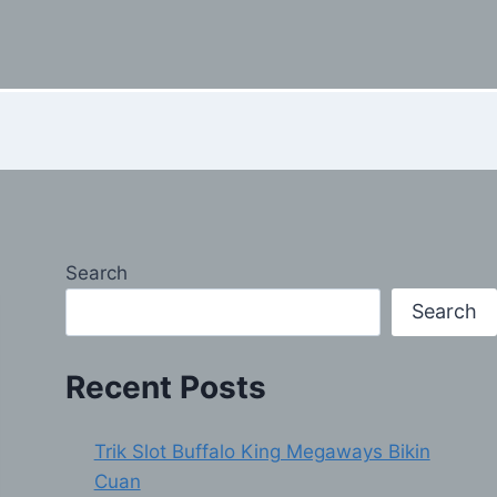
Search
Search
Recent Posts
Trik Slot Buffalo King Megaways Bikin
Cuan