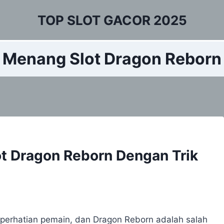
TOP SLOT GACOR 2025
Menang Slot Dragon Reborn
t Dragon Reborn Dengan Trik
 perhatian pemain, dan Dragon Reborn adalah salah