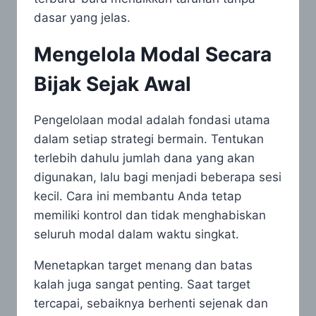
dasar yang jelas.
Mengelola Modal Secara
Bijak Sejak Awal
Pengelolaan modal adalah fondasi utama
dalam setiap strategi bermain. Tentukan
terlebih dahulu jumlah dana yang akan
digunakan, lalu bagi menjadi beberapa sesi
kecil. Cara ini membantu Anda tetap
memiliki kontrol dan tidak menghabiskan
seluruh modal dalam waktu singkat.
Menetapkan target menang dan batas
kalah juga sangat penting. Saat target
tercapai, sebaiknya berhenti sejenak dan