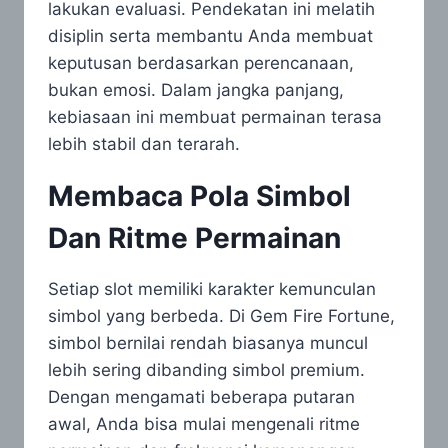
lakukan evaluasi. Pendekatan ini melatih
disiplin serta membantu Anda membuat
keputusan berdasarkan perencanaan,
bukan emosi. Dalam jangka panjang,
kebiasaan ini membuat permainan terasa
lebih stabil dan terarah.
Membaca Pola Simbol
Dan Ritme Permainan
Setiap slot memiliki karakter kemunculan
simbol yang berbeda. Di Gem Fire Fortune,
simbol bernilai rendah biasanya muncul
lebih sering dibanding simbol premium.
Dengan mengamati beberapa putaran
awal, Anda bisa mulai mengenali ritme