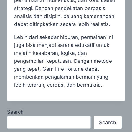
pemanfaatan fitur khusus, dan konsistensi
strategi. Dengan pendekatan berbasis
analisis dan disiplin, peluang kemenangan
dapat ditingkatkan secara lebih realistis.
Lebih dari sekadar hiburan, permainan ini
juga bisa menjadi sarana edukatif untuk
melatih kesabaran, logika, dan
pengambilan keputusan. Dengan metode
yang tepat, Gem Fire Fortune dapat
memberikan pengalaman bermain yang
lebih terarah, cerdas, dan bermakna.
Search
Search