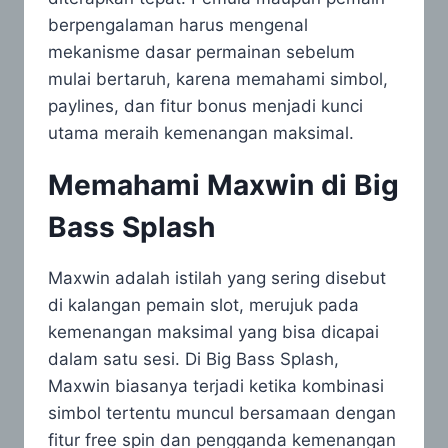
berpengalaman harus mengenal
mekanisme dasar permainan sebelum
mulai bertaruh, karena memahami simbol,
paylines, dan fitur bonus menjadi kunci
utama meraih kemenangan maksimal.
Memahami Maxwin di Big
Bass Splash
Maxwin adalah istilah yang sering disebut
di kalangan pemain slot, merujuk pada
kemenangan maksimal yang bisa dicapai
dalam satu sesi. Di Big Bass Splash,
Maxwin biasanya terjadi ketika kombinasi
simbol tertentu muncul bersamaan dengan
fitur free spin dan pengganda kemenangan