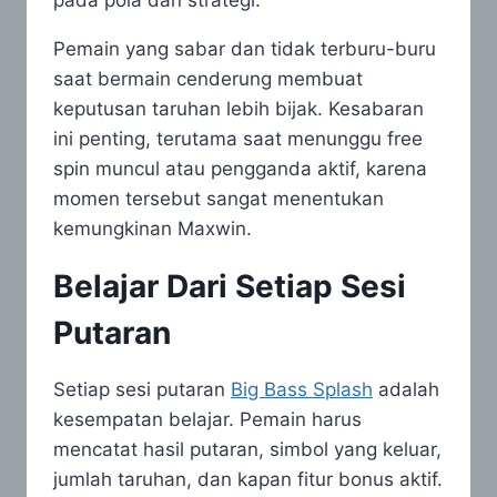
pada pola dan strategi.
Pemain yang sabar dan tidak terburu-buru
saat bermain cenderung membuat
keputusan taruhan lebih bijak. Kesabaran
ini penting, terutama saat menunggu free
spin muncul atau pengganda aktif, karena
momen tersebut sangat menentukan
kemungkinan Maxwin.
Belajar Dari Setiap Sesi
Putaran
Setiap sesi putaran
Big Bass Splash
adalah
kesempatan belajar. Pemain harus
mencatat hasil putaran, simbol yang keluar,
jumlah taruhan, dan kapan fitur bonus aktif.