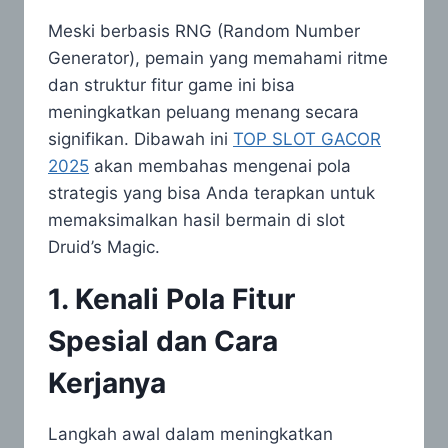
Meski berbasis RNG (Random Number
Generator), pemain yang memahami ritme
dan struktur fitur game ini bisa
meningkatkan peluang menang secara
signifikan. Dibawah ini
TOP SLOT GACOR
2025
akan membahas mengenai pola
strategis yang bisa Anda terapkan untuk
memaksimalkan hasil bermain di slot
Druid’s Magic.
1. Kenali Pola Fitur
Spesial dan Cara
Kerjanya
Langkah awal dalam meningkatkan