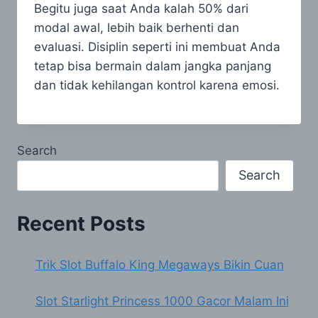
Begitu juga saat Anda kalah 50% dari
modal awal, lebih baik berhenti dan
evaluasi. Disiplin seperti ini membuat Anda
tetap bisa bermain dalam jangka panjang
dan tidak kehilangan kontrol karena emosi.
Search
Search
Recent Posts
Trik Slot Buffalo King Megaways Bikin Cuan
Slot Starlight Princess 1000 Gacor Malam Ini