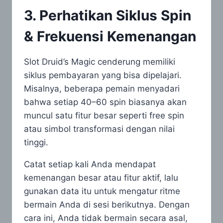
3. Perhatikan Siklus Spin
& Frekuensi Kemenangan
Slot Druid’s Magic cenderung memiliki
siklus pembayaran yang bisa dipelajari.
Misalnya, beberapa pemain menyadari
bahwa setiap 40–60 spin biasanya akan
muncul satu fitur besar seperti free spin
atau simbol transformasi dengan nilai
tinggi.
Catat setiap kali Anda mendapat
kemenangan besar atau fitur aktif, lalu
gunakan data itu untuk mengatur ritme
bermain Anda di sesi berikutnya. Dengan
cara ini, Anda tidak bermain secara asal,