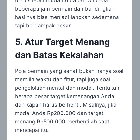
bonus lebih mudah didapat. Uji coba
beberapa jam bermain dan bandingkan
hasilnya bisa menjadi langkah sederhana
tapi berdampak besar.
5. Atur Target Menang
dan Batas Kekalahan
Pola bermain yang sehat bukan hanya soal
memilih waktu dan fitur, tapi juga soal
pengelolaan mental dan modal. Tentukan
berapa besar target kemenangan Anda
dan kapan harus berhenti. Misalnya, jika
modal Anda Rp200.000 dan target
menang Rp500.000, berhentilah saat
mencapai itu.