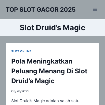
Skip
TOP SLOT GACOR 2025
to
content
Slot Druid’s Magic
SLOT ONLINE
Pola Meningkatkan
Peluang Menang Di Slot
Druid’s Magic
08/28/2025
Slot Druid’s Magic adalah salah satu