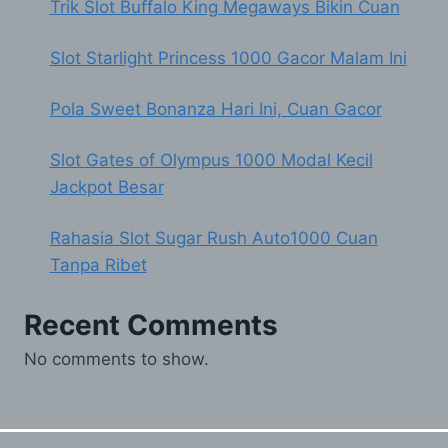
Trik Slot Buffalo King Megaways Bikin Cuan
Slot Starlight Princess 1000 Gacor Malam Ini
Pola Sweet Bonanza Hari Ini, Cuan Gacor
Slot Gates of Olympus 1000 Modal Kecil
Jackpot Besar
Rahasia Slot Sugar Rush Auto1000 Cuan
Tanpa Ribet
Recent Comments
No comments to show.