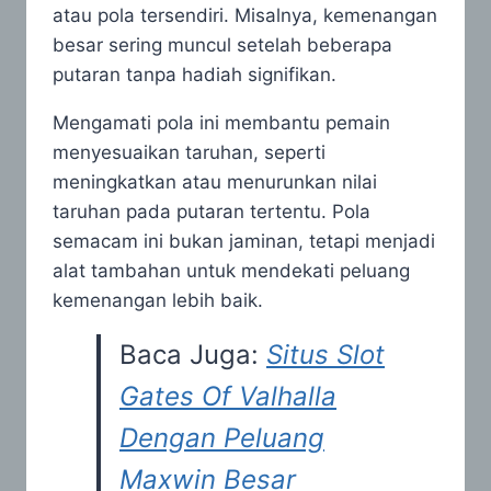
atau pola tersendiri. Misalnya, kemenangan
besar sering muncul setelah beberapa
putaran tanpa hadiah signifikan.
Mengamati pola ini membantu pemain
menyesuaikan taruhan, seperti
meningkatkan atau menurunkan nilai
taruhan pada putaran tertentu. Pola
semacam ini bukan jaminan, tetapi menjadi
alat tambahan untuk mendekati peluang
kemenangan lebih baik.
Baca Juga:
Situs Slot
Gates Of Valhalla
Dengan Peluang
Maxwin Besar