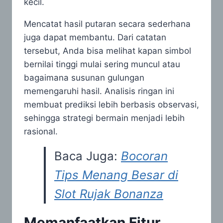
kecil.
Mencatat hasil putaran secara sederhana
juga dapat membantu. Dari catatan
tersebut, Anda bisa melihat kapan simbol
bernilai tinggi mulai sering muncul atau
bagaimana susunan gulungan
memengaruhi hasil. Analisis ringan ini
membuat prediksi lebih berbasis observasi,
sehingga strategi bermain menjadi lebih
rasional.
Baca Juga:
Bocoran
Tips Menang Besar di
Slot Rujak Bonanza
Memanfaatkan Fitur