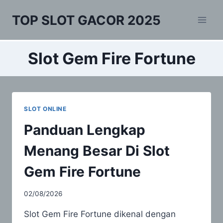
Skip
TOP SLOT GACOR 2025
to
content
Slot Gem Fire Fortune
SLOT ONLINE
Panduan Lengkap
Menang Besar Di Slot
Gem Fire Fortune
02/08/2026
Slot Gem Fire Fortune dikenal dengan