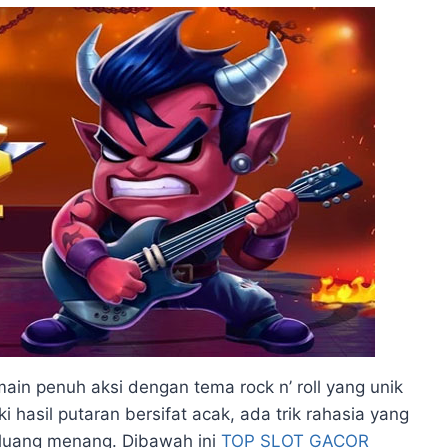
ain penuh aksi dengan tema rock n’ roll yang unik
hasil putaran bersifat acak, ada trik rahasia yang
uang menang. Dibawah ini
TOP SLOT GACOR