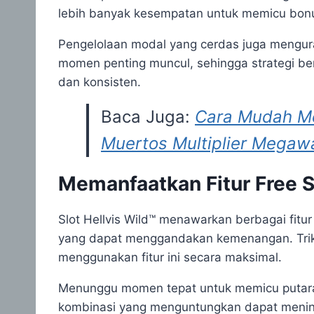
lebih banyak kesempatan untuk memicu bon
Pengelolaan modal yang cerdas juga mengur
momen penting muncul, sehingga strategi be
dan konsisten.
Baca Juga:
Cara Mudah Me
Muertos Multiplier Megaw
Memanfaatkan Fitur Free S
Slot Hellvis Wild™ menawarkan berbagai fitur
yang dapat menggandakan kemenangan. Trik
menggunakan fitur ini secara maksimal.
Menunggu momen tepat untuk memicu putara
kombinasi yang menguntungkan dapat mening