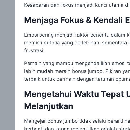
Kesabaran dan fokus menjadi kunci utama di 
Menjaga Fokus & Kendali 
Emosi sering menjadi faktor penentu dalam k
memicu euforia yang berlebihan, sementara 
frustrasi.
Pemain yang mampu mengendalikan emosi tet
lebih mudah meraih bonus jumbo. Pikiran y
terbaik untuk bermain dengan taruhan optima
Mengetahui Waktu Tepat U
Melanjutkan
Mengejar bonus jumbo tidak selalu berarti h
berhenti dan kapan melanjutkan adalah strate