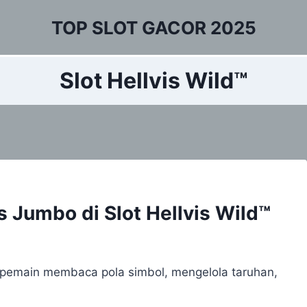
TOP SLOT GACOR 2025
Slot Hellvis Wild™
s Jumbo di Slot Hellvis Wild™
u pemain membaca pola simbol, mengelola taruhan,