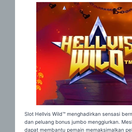
Slot Hellvis Wild™ menghadirkan sensasi berm
dan peluang bonus jumbo menggiurkan. Meski 
dapat membantu pemain memaksimalkan pel