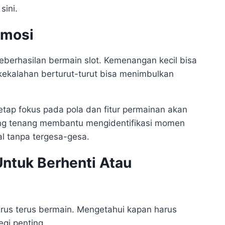
sini.
Emosi
eberhasilan bermain slot. Kemenangan kecil bisa
kekalahan berturut-turut bisa menimbulkan
ap fokus pada pola dan fitur permainan akan
ang tenang membantu mengidentifikasi momen
l tanpa tergesa-gesa.
ntuk Berhenti Atau
arus terus bermain. Mengetahui kapan harus
gi penting.