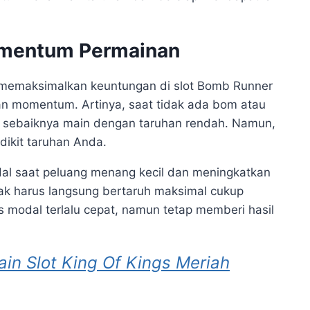
Momentum Permainan
 memaksimalkan keuntungan di slot Bomb Runner
n momentum. Artinya, saat tidak ada bom atau
, sebaiknya main dengan taruhan rendah. Namun,
dikit taruhan Anda.
l saat peluang menang kecil dan meningkatkan
dak harus langsung bertaruh maksimal cukup
 modal terlalu cepat, namun tetap memberi hasil
in Slot King Of Kings Meriah