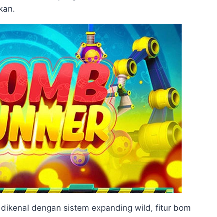
kan.
dikenal dengan sistem expanding wild, fitur bom