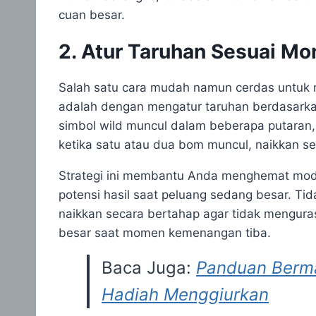
cuan besar.
2. Atur Taruhan Sesuai 
Salah satu cara mudah namun cerdas untuk
adalah dengan mengatur taruhan berdasarka
simbol wild muncul dalam beberapa putaran
ketika satu atau dua bom muncul, naikkan se
Strategi ini membantu Anda menghemat moda
potensi hasil saat peluang sedang besar. Ti
naikkan secara bertahap agar tidak menguras
besar saat momen kemenangan tiba.
Baca Juga:
Panduan Berma
Hadiah Menggiurkan