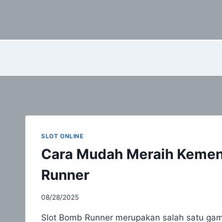
Skip
to
content
SLOT ONLINE
Cara Mudah Meraih Kemen
Runner
08/28/2025
Slot Bomb Runner merupakan salah satu gam