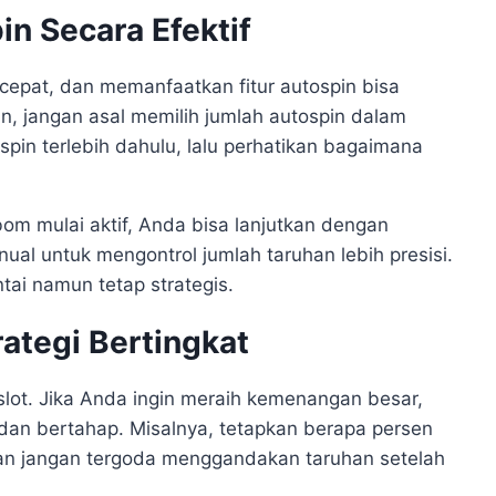
in Secara Efektif
cepat, dan memanfaatkan fitur autospin bisa
, jangan asal memilih jumlah autospin dalam
pin terlebih dahulu, lalu perhatikan bagaimana
m mulai aktif, Anda bisa lanjutkan dengan
al untuk mengontrol jumlah taruhan lebih presisi.
tai namun tetap strategis.
rategi Bertingkat
lot. Jika Anda ingin meraih kemenangan besar,
an bertahap. Misalnya, tetapkan berapa persen
 dan jangan tergoda menggandakan taruhan setelah