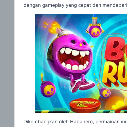
dengan gameplay yang cepat dan mendebar
Dikembangkan oleh Habanero, permainan ini 