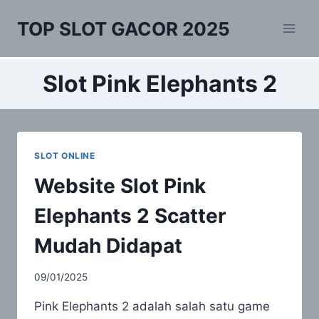
Skip
TOP SLOT GACOR 2025
to
content
Slot Pink Elephants 2
SLOT ONLINE
Website Slot Pink
Elephants 2 Scatter
Mudah Didapat
09/01/2025
Pink Elephants 2 adalah salah satu game