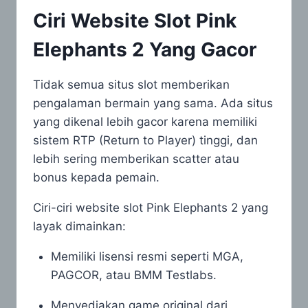
Ciri Website Slot Pink
Elephants 2 Yang Gacor
Tidak semua situs slot memberikan
pengalaman bermain yang sama. Ada situs
yang dikenal lebih gacor karena memiliki
sistem RTP (Return to Player) tinggi, dan
lebih sering memberikan scatter atau
bonus kepada pemain.
Ciri-ciri website slot Pink Elephants 2 yang
layak dimainkan:
Memiliki lisensi resmi seperti MGA,
PAGCOR, atau BMM Testlabs.
Menyediakan game original dari