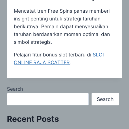
Mencatat tren Free Spins panas memberi
insight penting untuk strategi taruhan
berikutnya. Pemain dapat menyesuaikan
taruhan berdasarkan momen optimal dan
simbol strategis.
Pelajari fitur bonus slot terbaru di
SLOT
ONLINE RAJA SCATTER
.
Search
Search
Recent Posts