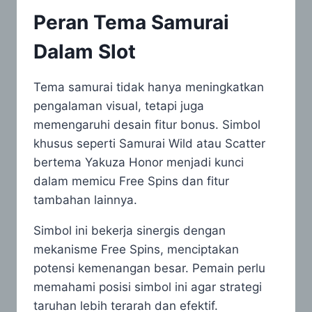
Peran Tema Samurai
Dalam Slot
Tema samurai tidak hanya meningkatkan
pengalaman visual, tetapi juga
memengaruhi desain fitur bonus. Simbol
khusus seperti Samurai Wild atau Scatter
bertema Yakuza Honor menjadi kunci
dalam memicu Free Spins dan fitur
tambahan lainnya.
Simbol ini bekerja sinergis dengan
mekanisme Free Spins, menciptakan
potensi kemenangan besar. Pemain perlu
memahami posisi simbol ini agar strategi
taruhan lebih terarah dan efektif.