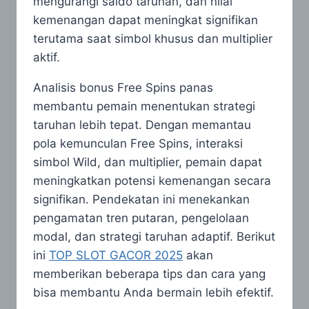
mengurangi saldo taruhan, dan nilai
kemenangan dapat meningkat signifikan
terutama saat simbol khusus dan multiplier
aktif.
Analisis bonus Free Spins panas
membantu pemain menentukan strategi
taruhan lebih tepat. Dengan memantau
pola kemunculan Free Spins, interaksi
simbol Wild, dan multiplier, pemain dapat
meningkatkan potensi kemenangan secara
signifikan. Pendekatan ini menekankan
pengamatan tren putaran, pengelolaan
modal, dan strategi taruhan adaptif. Berikut
ini
TOP SLOT GACOR 2025
akan
memberikan beberapa tips dan cara yang
bisa membantu Anda bermain lebih efektif.