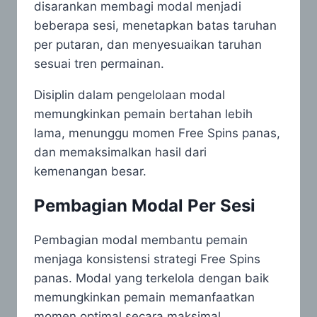
disarankan membagi modal menjadi
beberapa sesi, menetapkan batas taruhan
per putaran, dan menyesuaikan taruhan
sesuai tren permainan.
Disiplin dalam pengelolaan modal
memungkinkan pemain bertahan lebih
lama, menunggu momen Free Spins panas,
dan memaksimalkan hasil dari
kemenangan besar.
Pembagian Modal Per Sesi
Pembagian modal membantu pemain
menjaga konsistensi strategi Free Spins
panas. Modal yang terkelola dengan baik
memungkinkan pemain memanfaatkan
momen optimal secara maksimal.