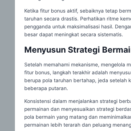
Ketika fitur bonus aktif, sebaiknya tetap b
taruhan secara drastis. Perhatikan ritme k
pengganda untuk maksimalisasi hasil. Deng
besar dapat meningkat secara sistematis.
Menyusun Strategi Bermai
Setelah memahami mekanisme, mengelola m
fitur bonus, langkah terakhir adalah menyusun
berupa pola taruhan bertahap, jeda setelah k
beberapa putaran.
Konsistensi dalam menjalankan strategi berb
permainan dan menyesuaikan strategi berda
pola bermain yang matang dan meminimalkan
permainan lebih terarah dan peluang menang 