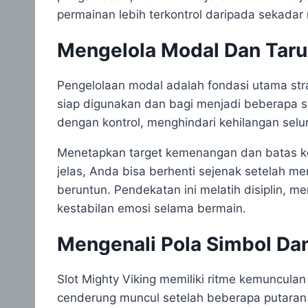
permainan lebih terkontrol daripada sekadar
Mengelola Modal Dan Taru
Pengelolaan modal adalah fondasi utama str
siap digunakan dan bagi menjadi beberapa s
dengan kontrol, menghindari kehilangan selu
Menetapkan target kemenangan dan batas ke
jelas, Anda bisa berhenti sejenak setelah m
beruntun. Pendekatan ini melatih disiplin, m
kestabilan emosi selama bermain.
Mengenali Pola Simbol Da
Slot Mighty Viking memiliki ritme kemunculan 
cenderung muncul setelah beberapa putara