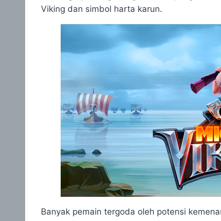
Viking dan simbol harta karun.
Banyak pemain tergoda oleh potensi kemenan