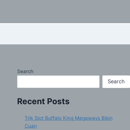
Search
Search
Recent Posts
Trik Slot Buffalo King Megaways Bikin
Cuan