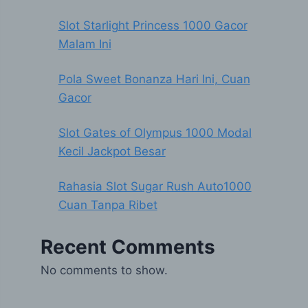
Slot Starlight Princess 1000 Gacor
Malam Ini
Pola Sweet Bonanza Hari Ini, Cuan
Gacor
Slot Gates of Olympus 1000 Modal
Kecil Jackpot Besar
Rahasia Slot Sugar Rush Auto1000
Cuan Tanpa Ribet
Recent Comments
No comments to show.