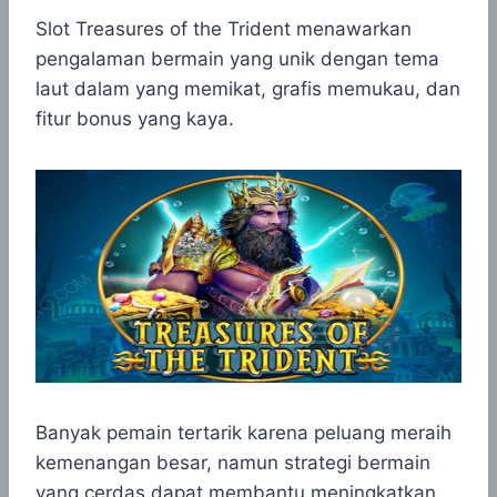
h
a
e
e
k
i
h
a
c
s
l
y
n
a
Slot Treasures of the Trident menawarkan
t
e
s
e
p
e
r
pengalaman bermain yang unik dengan tema
s
b
e
g
e
e
laut dalam yang memikat, grafis memukau, dan
A
o
n
r
fitur bonus yang kaya.
p
o
g
a
p
k
e
m
r
Banyak pemain tertarik karena peluang meraih
kemenangan besar, namun strategi bermain
yang cerdas dapat membantu meningkatkan