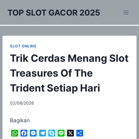
Skip
TOP SLOT GACOR 2025
to
content
SLOT ONLINE
Trik Cerdas Menang Slot
Treasures Of The
Trident Setiap Hari
02/08/2026
Bagikan
W
F
M
T
S
L
X
S