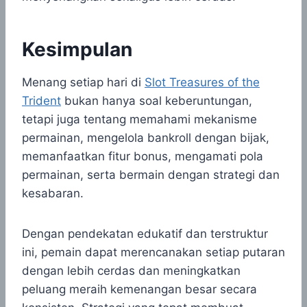
Kesimpulan
Menang setiap hari di
Slot Treasures of the
Trident
bukan hanya soal keberuntungan,
tetapi juga tentang memahami mekanisme
permainan, mengelola bankroll dengan bijak,
memanfaatkan fitur bonus, mengamati pola
permainan, serta bermain dengan strategi dan
kesabaran.
Dengan pendekatan edukatif dan terstruktur
ini, pemain dapat merencanakan setiap putaran
dengan lebih cerdas dan meningkatkan
peluang meraih kemenangan besar secara