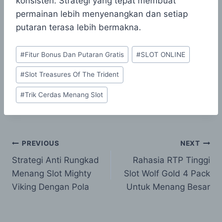
konsisten. Strategi yang tepat membuat
permainan lebih menyenangkan dan setiap
putaran terasa lebih bermakna.
Post
#
Fitur Bonus Dan Putaran Gratis
#
SLOT ONLINE
Tags:
#
Slot Treasures Of The Trident
#
Trik Cerdas Menang Slot
Post
PREVIOUS
NEXT
Strategi Anti Rungkad
Rahasia RTP Tinggi
navigation
Menang Slot Mighty
Slot Wolf Gold 4 Pack
Viking Dengan Pola
Untuk Menang Besar