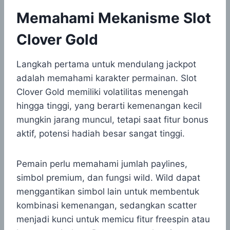
Memahami Mekanisme Slot
Clover Gold
Langkah pertama untuk mendulang jackpot
adalah memahami karakter permainan. Slot
Clover Gold memiliki volatilitas menengah
hingga tinggi, yang berarti kemenangan kecil
mungkin jarang muncul, tetapi saat fitur bonus
aktif, potensi hadiah besar sangat tinggi.
Pemain perlu memahami jumlah paylines,
simbol premium, dan fungsi wild. Wild dapat
menggantikan simbol lain untuk membentuk
kombinasi kemenangan, sedangkan scatter
menjadi kunci untuk memicu fitur freespin atau