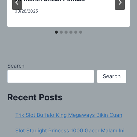
08/28/2025
Search
Search
Recent Posts
Trik Slot Buffalo King Megaways Bikin Cuan
Slot Starlight Princess 1000 Gacor Malam Ini