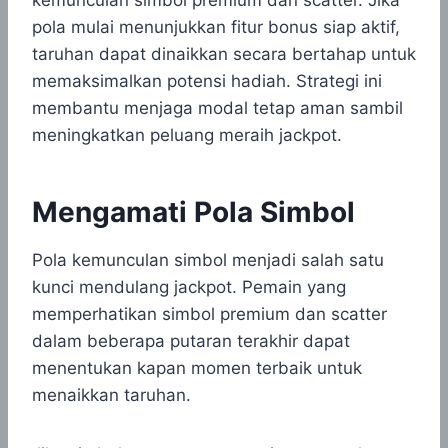
kemunculan simbol premium dan scatter. Jika
pola mulai menunjukkan fitur bonus siap aktif,
taruhan dapat dinaikkan secara bertahap untuk
memaksimalkan potensi hadiah. Strategi ini
membantu menjaga modal tetap aman sambil
meningkatkan peluang meraih jackpot.
Mengamati Pola Simbol
Pola kemunculan simbol menjadi salah satu
kunci mendulang jackpot. Pemain yang
memperhatikan simbol premium dan scatter
dalam beberapa putaran terakhir dapat
menentukan kapan momen terbaik untuk
menaikkan taruhan.