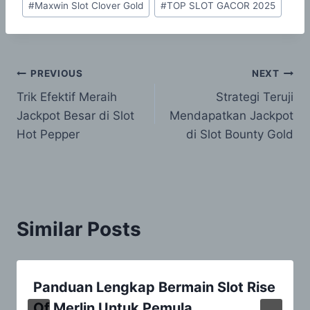
#
Maxwin Slot Clover Gold
#
TOP SLOT GACOR 2025
Post
PREVIOUS
NEXT
Trik Efektif Meraih
Strategi Teruji
navigation
Jackpot Besar di Slot
Mendapatkan Jackpot
Hot Pepper
di Slot Bounty Gold
Similar Posts
Panduan Lengkap Bermain Slot Rise
Of Merlin Untuk Pemula