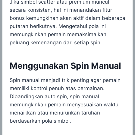
Jika simbol scatter atau premium muncul
secara konsisten, hal ini menandakan fitur
bonus kemungkinan akan aktif dalam beberapa
putaran berikutnya. Mengetahui pola ini
memungkinkan pemain memaksimalkan
peluang kemenangan dari setiap spin.
Menggunakan Spin Manual
Spin manual menjadi trik penting agar pemain
memiliki kontrol penuh atas permainan.
Dibandingkan auto spin, spin manual
memungkinkan pemain menyesuaikan waktu
menaikkan atau menurunkan taruhan
berdasarkan pola simbol.