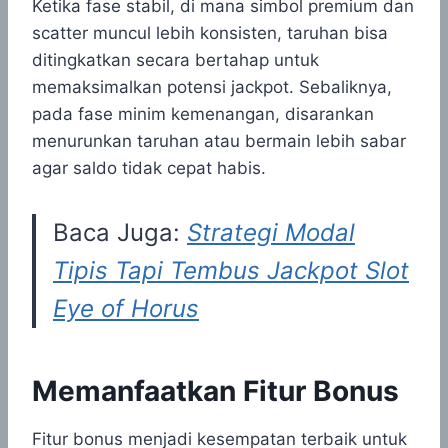
Ketika fase stabil, di mana simbol premium dan
scatter muncul lebih konsisten, taruhan bisa
ditingkatkan secara bertahap untuk
memaksimalkan potensi jackpot. Sebaliknya,
pada fase minim kemenangan, disarankan
menurunkan taruhan atau bermain lebih sabar
agar saldo tidak cepat habis.
Baca Juga:
Strategi Modal
Tipis Tapi Tembus Jackpot Slot
Eye of Horus
Memanfaatkan Fitur Bonus
Fitur bonus menjadi kesempatan terbaik untuk