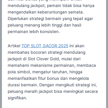
mendulang jackpot, pemain tidak bisa hanya
mengandalkan keberuntungan semata.
Diperlukan strategi bermain yang tepat agar
peluang menang lebih tinggi dan hasil
permainan lebih konsisten.
Artikel
TOP SLOT GACOR 2025
ini akan
membahas bocoran strategi mendulang
jackpot di Slot Clover Gold, mulai dari
memahami mekanisme permainan, membaca
pola simbol, mengatur taruhan, hingga
memanfaatkan fitur bonus dan mengelola
durasi bermain. Dengan mengikuti strategi ini,
peluang meraih jackpot bisa meningkat secara
signifikan.