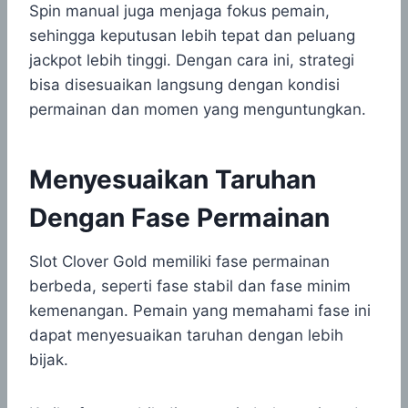
Spin manual juga menjaga fokus pemain,
sehingga keputusan lebih tepat dan peluang
jackpot lebih tinggi. Dengan cara ini, strategi
bisa disesuaikan langsung dengan kondisi
permainan dan momen yang menguntungkan.
Menyesuaikan Taruhan
Dengan Fase Permainan
Slot Clover Gold memiliki fase permainan
berbeda, seperti fase stabil dan fase minim
kemenangan. Pemain yang memahami fase ini
dapat menyesuaikan taruhan dengan lebih
bijak.