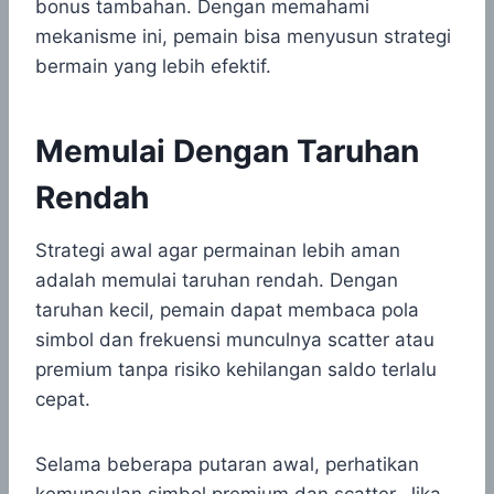
bonus tambahan. Dengan memahami
mekanisme ini, pemain bisa menyusun strategi
bermain yang lebih efektif.
Memulai Dengan Taruhan
Rendah
Strategi awal agar permainan lebih aman
adalah memulai taruhan rendah. Dengan
taruhan kecil, pemain dapat membaca pola
simbol dan frekuensi munculnya scatter atau
premium tanpa risiko kehilangan saldo terlalu
cepat.
Selama beberapa putaran awal, perhatikan