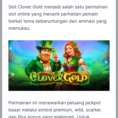
h
a
e
e
k
i
h
a
c
s
l
y
n
a
Slot Clover Gold menjadi salah satu permainan
t
e
s
e
p
e
r
slot online yang menarik perhatian pemain
s
b
e
g
e
e
berkat tema keberuntungan dan animasi yang
A
o
n
r
memukau.
p
o
g
a
p
k
e
m
r
Permainan ini menawarkan peluang jackpot
besar melalui simbol premium, wild, scatter,
dan fitur bonus yang melimpah. Untuk