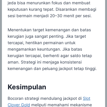
jeda bisa menurunkan fokus dan membuat
keputusan kurang tepat. Disarankan membagi
sesi bermain menjadi 20–30 menit per sesi.
Menentukan target kemenangan dan batas
kerugian juga sangat penting. Jika target
tercapai, hentikan permainan untuk
mengamankan keuntungan. Jika batas
kerugian tercapai, berhenti agar saldo tetap
aman. Strategi ini menjaga konsistensi
kemenangan dan peluang jackpot tetap tinggi.
Kesimpulan
Bocoran strategi mendulang jackpot di
Slot
Clover Gold
meliputi memahami mekanisme