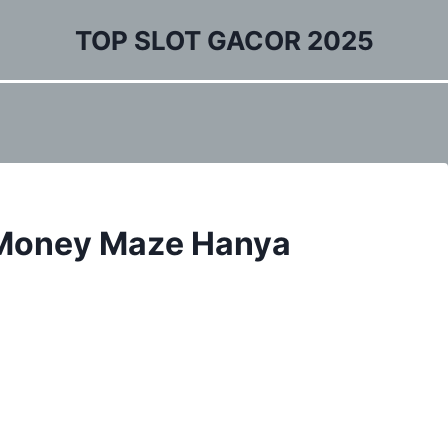
TOP SLOT GACOR 2025
 Money Maze Hanya