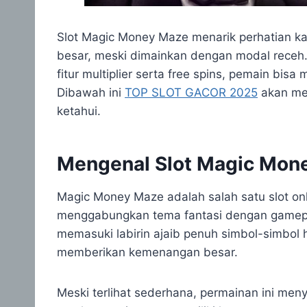
Slot Magic Money Maze menarik perhatian k
besar, meski dimainkan dengan modal rece
fitur multiplier serta free spins, pemain bis
Dibawah ini
TOP SLOT GACOR 2025
akan mem
ketahui.
Mengenal Slot Magic Mon
Magic Money Maze adalah salah satu slot on
menggabungkan tema fantasi dengan gamepl
memasuki labirin ajaib penuh simbol-simbol 
memberikan kemenangan besar.
Meski terlihat sederhana, permainan ini men