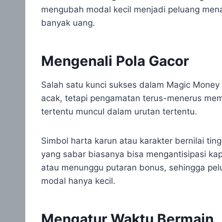
mengubah modal kecil menjadi peluang mena
banyak uang.
Mengenali Pola Gacor
Salah satu kunci sukses dalam Magic Money
acak, tetapi pengamatan terus-menerus me
tertentu muncul dalam urutan tertentu.
Simbol harta karun atau karakter bernilai tin
yang sabar biasanya bisa mengantisipasi ka
atau menunggu putaran bonus, sehingga pel
modal hanya kecil.
Mengatur Waktu Bermain