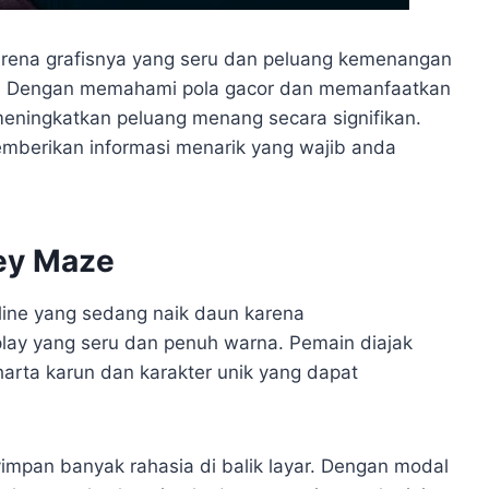
arena grafisnya yang seru dan peluang kemenangan
h. Dengan memahami pola gacor dan memanfaatkan
a meningkatkan peluang menang secara signifikan.
berikan informasi menarik yang wajib anda
ey Maze
line yang sedang naik daun karena
ay yang seru dan penuh warna. Pemain diajak
harta karun dan karakter unik yang dapat
yimpan banyak rahasia di balik layar. Dengan modal