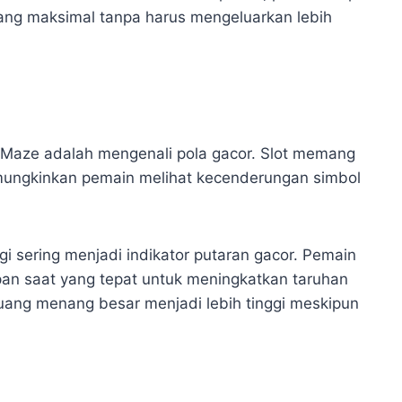
ng maksimal tanpa harus mengeluarkan lebih
 Maze adalah mengenali pola gacor. Slot memang
mungkinkan pemain melihat kecenderungan simbol
ggi sering menjadi indikator putaran gacor. Pemain
pan saat yang tepat untuk meningkatkan taruhan
uang menang besar menjadi lebih tinggi meskipun