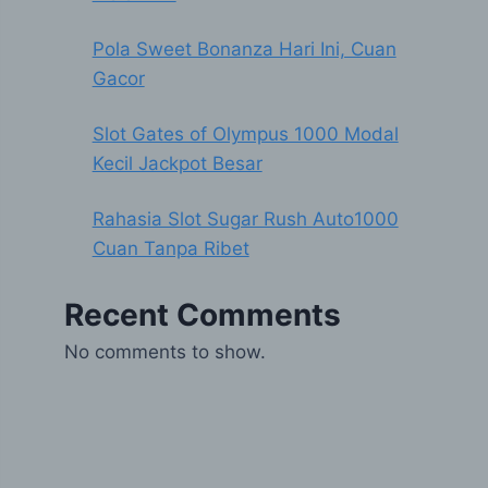
Pola Sweet Bonanza Hari Ini, Cuan
Gacor
Slot Gates of Olympus 1000 Modal
Kecil Jackpot Besar
Rahasia Slot Sugar Rush Auto1000
Cuan Tanpa Ribet
Recent Comments
No comments to show.