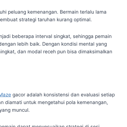
uhi peluang kemenangan. Bermain terlalu lama
embuat strategi taruhan kurang optimal.
njadi beberapa interval singkat, sehingga pemain
dengan lebih baik. Dengan kondisi mental yang
ngkat, dan modal receh pun bisa dimaksimalkan
Maze
gacor adalah konsistensi dan evaluasi setiap
dan diamati untuk mengetahui pola kemenangan,
 yang muncul.
pemain dapat menyesuaikan strategi di sesi