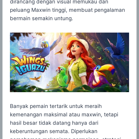
dirancang dengan visual memukau dan
s
b
e
g
e
e
peluang Maxwin tinggi, membuat pengalaman
A
o
n
r
bermain semakin untung.
p
o
g
a
p
k
e
m
r
Banyak pemain tertarik untuk meraih
kemenangan maksimal atau maxwin, tetapi
hasil besar tidak datang hanya dari
keberuntungan semata. Diperlukan