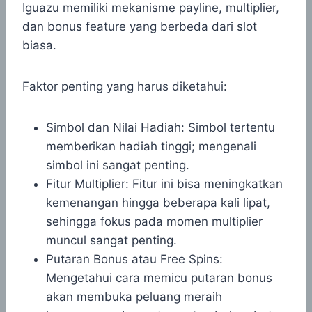
Iguazu memiliki mekanisme payline, multiplier,
dan bonus feature yang berbeda dari slot
biasa.
Faktor penting yang harus diketahui:
Simbol dan Nilai Hadiah: Simbol tertentu
memberikan hadiah tinggi; mengenali
simbol ini sangat penting.
Fitur Multiplier: Fitur ini bisa meningkatkan
kemenangan hingga beberapa kali lipat,
sehingga fokus pada momen multiplier
muncul sangat penting.
Putaran Bonus atau Free Spins:
Mengetahui cara memicu putaran bonus
akan membuka peluang meraih