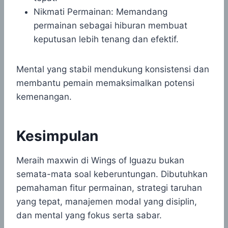
Nikmati Permainan: Memandang
permainan sebagai hiburan membuat
keputusan lebih tenang dan efektif.
Mental yang stabil mendukung konsistensi dan
membantu pemain memaksimalkan potensi
kemenangan.
Kesimpulan
Meraih maxwin di Wings of Iguazu bukan
semata-mata soal keberuntungan. Dibutuhkan
pemahaman fitur permainan, strategi taruhan
yang tepat, manajemen modal yang disiplin,
dan mental yang fokus serta sabar.