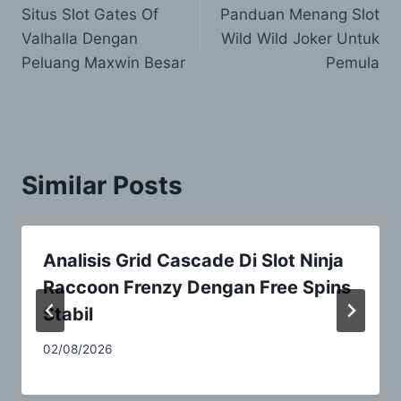
Situs Slot Gates Of
Panduan Menang Slot
navigation
Valhalla Dengan
Wild Wild Joker Untuk
Peluang Maxwin Besar
Pemula
Similar Posts
Analisis Grid Cascade Di Slot Ninja
Raccoon Frenzy Dengan Free Spins
Stabil
02/08/2026