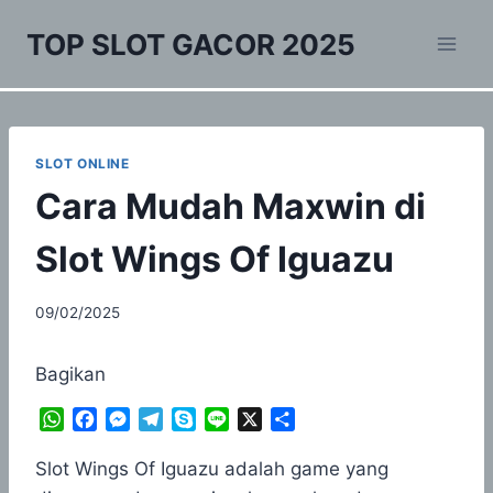
Skip
TOP SLOT GACOR 2025
to
content
SLOT ONLINE
Cara Mudah Maxwin di
Slot Wings Of Iguazu
09/02/2025
Bagikan
W
F
M
T
S
L
X
S
h
a
e
e
k
i
h
a
c
s
l
y
n
a
Slot Wings Of Iguazu adalah game yang
t
e
s
e
p
e
r