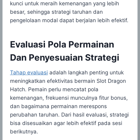
kunci untuk meraih kemenangan yang lebih
besar, sehingga strategi taruhan dan
pengelolaan modal dapat berjalan lebih efektif.
Evaluasi Pola Permainan
Dan Penyesuaian Strategi
Tahap evaluasi
adalah langkah penting untuk
meningkatkan efektivitas bermain Slot Dragon
Hatch. Pemain perlu mencatat pola
kemenangan, frekuensi munculnya fitur bonus,
dan bagaimana permainan merespons
perubahan taruhan. Dari hasil evaluasi, strategi
bisa disesuaikan agar lebih efektif pada sesi
berikutnya.