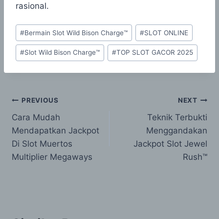
rasional.
Post
#
Bermain Slot Wild Bison Charge™
#
SLOT ONLINE
Tags:
#
Slot Wild Bison Charge™
#
TOP SLOT GACOR 2025
Post
PREVIOUS
NEXT
Cara Mudah
Teknik Terbukti
navigation
Mendapatkan Jackpot
Menggandakan
Di Slot Muertos
Jackpot Slot Jewel
Multiplier Megaways
Rush™