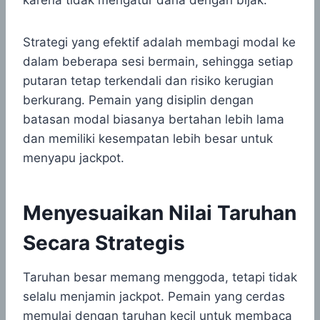
karena tidak mengatur dana dengan bijak.
Strategi yang efektif adalah membagi modal ke
dalam beberapa sesi bermain, sehingga setiap
putaran tetap terkendali dan risiko kerugian
berkurang. Pemain yang disiplin dengan
batasan modal biasanya bertahan lebih lama
dan memiliki kesempatan lebih besar untuk
menyapu jackpot.
Menyesuaikan Nilai Taruhan
Secara Strategis
Taruhan besar memang menggoda, tetapi tidak
selalu menjamin jackpot. Pemain yang cerdas
memulai dengan taruhan kecil untuk membaca