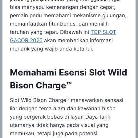
bisa menyapu kemenangan dengan cepat,
pemain perlu memahami mekanisme gulungan,
memanfaatkan fitur bonus, dan memilih
taruhan yang tepat. Dibawah ini
TOP SLOT
GACOR 2025
akan memberikan informasi
menarik yang wajib anda ketahui.
Memahami Esensi Slot Wild
Bison Charge™
Slot Wild Bison Charge™ menawarkan sensasi
liar dengan tema alam dan kawanan bison
yang bergerak bebas di layar. Daya tarik
utamanya tidak hanya pada visual yang
memukau, tetapi juga pada potensi