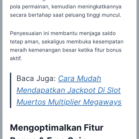
pola permainan, kemudian meningkatkannya
secara bertahap saat peluang tinggi muncul.
Penyesuaian ini membantu menjaga saldo
tetap aman, sekaligus membuka kesempatan
meraih kemenangan besar ketika fitur bonus
aktif.
Baca Juga:
Cara Mudah
Mendapatkan Jackpot Di Slot
Muertos Multiplier Megaways
Mengoptimalkan Fitur