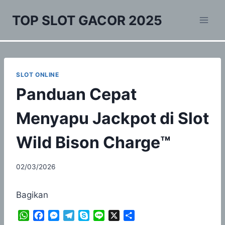
Skip
TOP SLOT GACOR 2025
to
content
SLOT ONLINE
Panduan Cepat
Menyapu Jackpot di Slot
Wild Bison Charge™
02/03/2026
Bagikan
W
F
M
T
S
L
X
S