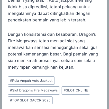
bermain yang stabil. Auto jackpot memang
tidak bisa diprediksi, tetapi peluang untuk
mengalaminya dapat ditingkatkan dengan
pendekatan bermain yang lebih terarah.
Dengan konsistensi dan kesabaran, Dragon’s
Fire Megaways tetap menjadi slot yang
menawarkan sensasi menegangkan sekaligus
potensi kemenangan besar. Bagi pemain yang
siap menikmati prosesnya, setiap spin selalu
menyimpan kemungkinan kejutan.
Post
#
Pola Ampuh Auto Jackpot
Tags:
#
Slot Dragon’s Fire Megaways
#
SLOT ONLINE
#
TOP SLOT GACOR 2025