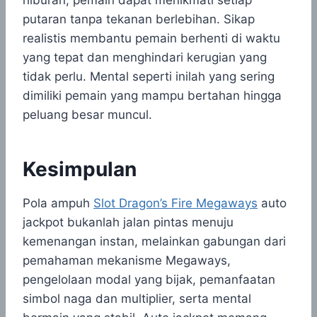
hiburan, pemain dapat menikmati setiap
putaran tanpa tekanan berlebihan. Sikap
realistis membantu pemain berhenti di waktu
yang tepat dan menghindari kerugian yang
tidak perlu. Mental seperti inilah yang sering
dimiliki pemain yang mampu bertahan hingga
peluang besar muncul.
Kesimpulan
Pola ampuh
Slot Dragon’s Fire Megaways
auto
jackpot bukanlah jalan pintas menuju
kemenangan instan, melainkan gabungan dari
pemahaman mekanisme Megaways,
pengelolaan modal yang bijak, pemanfaatan
simbol naga dan multiplier, serta mental