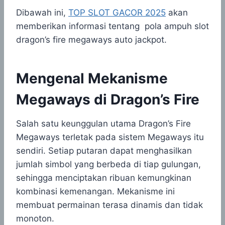
Dibawah ini,
TOP SLOT GACOR 2025
akan
memberikan informasi tentang pola ampuh slot
dragon’s fire megaways auto jackpot.
Mengenal Mekanisme
Megaways di Dragon’s Fire
Salah satu keunggulan utama Dragon’s Fire
Megaways terletak pada sistem Megaways itu
sendiri. Setiap putaran dapat menghasilkan
jumlah simbol yang berbeda di tiap gulungan,
sehingga menciptakan ribuan kemungkinan
kombinasi kemenangan. Mekanisme ini
membuat permainan terasa dinamis dan tidak
monoton.