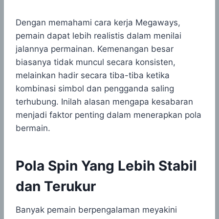
Dengan memahami cara kerja Megaways,
pemain dapat lebih realistis dalam menilai
jalannya permainan. Kemenangan besar
biasanya tidak muncul secara konsisten,
melainkan hadir secara tiba-tiba ketika
kombinasi simbol dan pengganda saling
terhubung. Inilah alasan mengapa kesabaran
menjadi faktor penting dalam menerapkan pola
bermain.
Pola Spin Yang Lebih Stabil
dan Terukur
Banyak pemain berpengalaman meyakini