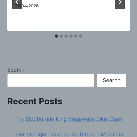
02/04/2026
Search
Search
Recent Posts
Trik Slot Buffalo King Megaways Bikin Cuan
Slot Starlight Princess 1000 Gacor Malam Ini