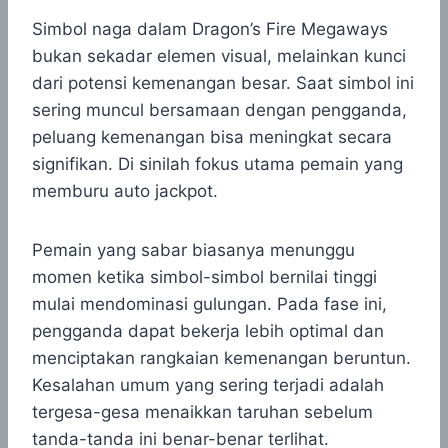
Simbol naga dalam Dragon’s Fire Megaways
bukan sekadar elemen visual, melainkan kunci
dari potensi kemenangan besar. Saat simbol ini
sering muncul bersamaan dengan pengganda,
peluang kemenangan bisa meningkat secara
signifikan. Di sinilah fokus utama pemain yang
memburu auto jackpot.
Pemain yang sabar biasanya menunggu
momen ketika simbol-simbol bernilai tinggi
mulai mendominasi gulungan. Pada fase ini,
pengganda dapat bekerja lebih optimal dan
menciptakan rangkaian kemenangan beruntun.
Kesalahan umum yang sering terjadi adalah
tergesa-gesa menaikkan taruhan sebelum
tanda-tanda ini benar-benar terlihat.