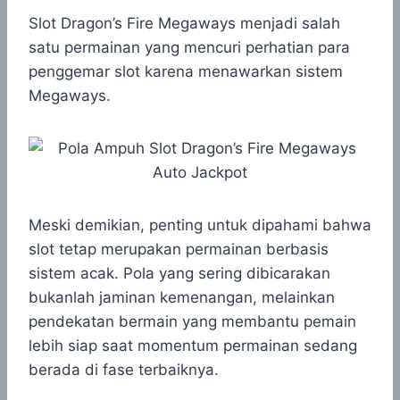
h
a
e
e
k
i
h
a
c
s
l
y
n
a
Slot Dragon’s Fire Megaways menjadi salah
t
e
s
e
p
e
r
satu permainan yang mencuri perhatian para
s
b
e
g
e
e
penggemar slot karena menawarkan sistem
A
o
n
r
Megaways.
p
o
g
a
p
k
e
m
r
Meski demikian, penting untuk dipahami bahwa
slot tetap merupakan permainan berbasis
sistem acak. Pola yang sering dibicarakan
bukanlah jaminan kemenangan, melainkan
pendekatan bermain yang membantu pemain
lebih siap saat momentum permainan sedang
berada di fase terbaiknya.