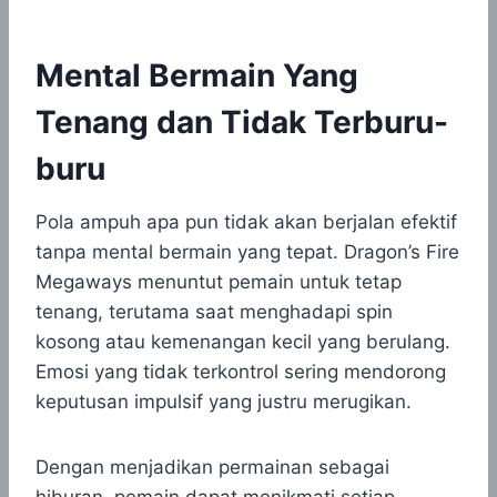
Mental Bermain Yang
Tenang dan Tidak Terburu-
buru
Pola ampuh apa pun tidak akan berjalan efektif
tanpa mental bermain yang tepat. Dragon’s Fire
Megaways menuntut pemain untuk tetap
tenang, terutama saat menghadapi spin
kosong atau kemenangan kecil yang berulang.
Emosi yang tidak terkontrol sering mendorong
keputusan impulsif yang justru merugikan.
Dengan menjadikan permainan sebagai