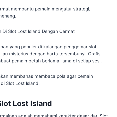
cermat membantu pemain mengatur strategi,
menang.
inan yang populer di kalangan penggemar slot
lau misterius dengan harta tersembunyi. Grafis
uat pemain betah berlama-lama di setiap sesi.
 akan membahas membaca pola agar pemain
i Slot Lost Island.
lot Lost Island
mainan adalah memahami karakter dasar dari Slot