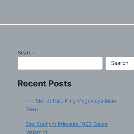
Search
Search
Recent Posts
Trik Slot Buffalo King Megaways Bikin
Cuan
Slot Starlight Princess 1000 Gacor
Malam Ini