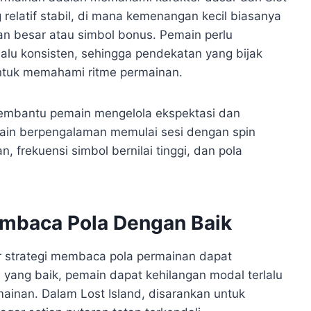
g relatif stabil, di mana kemenangan kecil biasanya
n besar atau simbol bonus. Pemain perlu
lu konsisten, sehingga pendekatan yang bijak
ntuk memahami ritme permainan.
embantu pemain mengelola ekspektasi dan
main berpengalaman memulai sesi dengan spin
 frekuensi simbol bernilai tinggi, dan pola
mbaca Pola Dengan Baik
r strategi membaca pola permainan dapat
n yang baik, pemain dapat kehilangan modal terlalu
inan. Dalam Lost Island, disarankan untuk