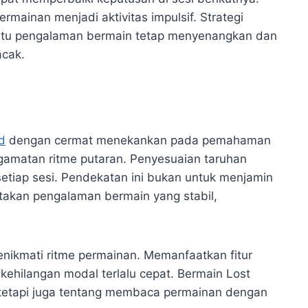
mainan menjadi aktivitas impulsif. Strategi
antu pengalaman bermain tetap menyenangkan dan
acak.
nd
dengan cermat menekankan pada pemahaman
gamatan ritme putaran. Penyesuaian taruhan
 setiap sesi. Pendekatan ini bukan untuk menjamin
takan pengalaman bermain yang stabil,
enikmati ritme permainan. Memanfaatkan fitur
kehilangan modal terlalu cepat. Bermain Lost
 tetapi juga tentang membaca permainan dengan