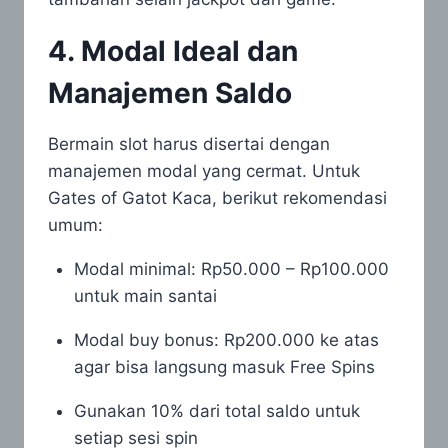
4. Modal Ideal dan
Manajemen Saldo
Bermain slot harus disertai dengan
manajemen modal yang cermat. Untuk
Gates of Gatot Kaca, berikut rekomendasi
umum:
Modal minimal: Rp50.000 – Rp100.000
untuk main santai
Modal buy bonus: Rp200.000 ke atas
agar bisa langsung masuk Free Spins
Gunakan 10% dari total saldo untuk
setiap sesi spin