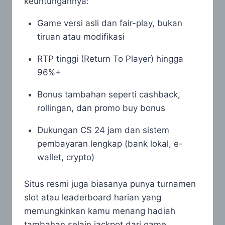
keuntungannya:
Game versi asli dan fair-play, bukan
tiruan atau modifikasi
RTP tinggi (Return To Player) hingga
96%+
Bonus tambahan seperti cashback,
rollingan, dan promo buy bonus
Dukungan CS 24 jam dan sistem
pembayaran lengkap (bank lokal, e-
wallet, crypto)
Situs resmi juga biasanya punya turnamen
slot atau leaderboard harian yang
memungkinkan kamu menang hadiah
tambahan selain jackpot dari game.