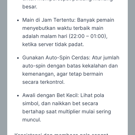
besar.
Main di Jam Tertentu: Banyak pemain
menyebutkan waktu terbaik main
adalah malam hari (22:00 – 01:00),
ketika server tidak padat.
Gunakan Auto-Spin Cerdas: Atur jumlah
auto-spin dengan batas kekalahan dan
kemenangan, agar tetap bermain
secara terkontrol.
Awali dengan Bet Kecil: Lihat pola
simbol, dan naikkan bet secara
bertahap saat multiplier mulai sering
muncul.