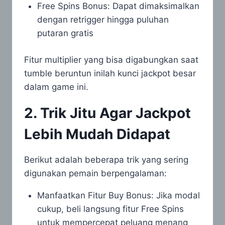
Free Spins Bonus: Dapat dimaksimalkan
dengan retrigger hingga puluhan
putaran gratis
Fitur multiplier yang bisa digabungkan saat
tumble beruntun inilah kunci jackpot besar
dalam game ini.
2. Trik Jitu Agar Jackpot
Lebih Mudah Didapat
Berikut adalah beberapa trik yang sering
digunakan pemain berpengalaman:
Manfaatkan Fitur Buy Bonus: Jika modal
cukup, beli langsung fitur Free Spins
untuk mempercepat peluang menang