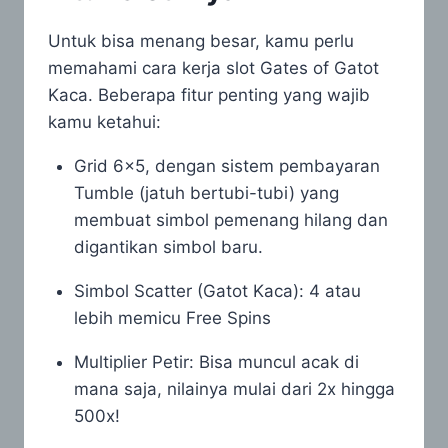
Untuk bisa menang besar, kamu perlu
memahami cara kerja slot Gates of Gatot
Kaca. Beberapa fitur penting yang wajib
kamu ketahui:
Grid 6×5, dengan sistem pembayaran
Tumble (jatuh bertubi-tubi) yang
membuat simbol pemenang hilang dan
digantikan simbol baru.
Simbol Scatter (Gatot Kaca): 4 atau
lebih memicu Free Spins
Multiplier Petir: Bisa muncul acak di
mana saja, nilainya mulai dari 2x hingga
500x!