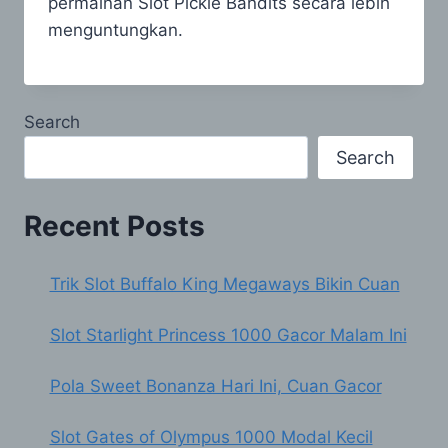
permainan Slot Pickle Bandits secara lebih
menguntungkan.
Search
Search
Recent Posts
Trik Slot Buffalo King Megaways Bikin Cuan
Slot Starlight Princess 1000 Gacor Malam Ini
Pola Sweet Bonanza Hari Ini, Cuan Gacor
Slot Gates of Olympus 1000 Modal Kecil