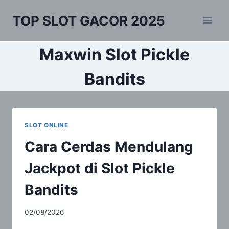
Skip
TOP SLOT GACOR 2025
to
content
Maxwin Slot Pickle
Bandits
SLOT ONLINE
Cara Cerdas Mendulang
Jackpot di Slot Pickle
Bandits
02/08/2026