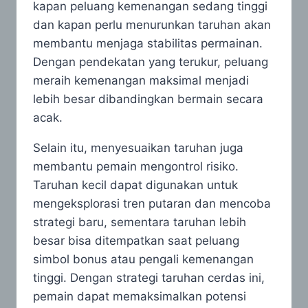
kapan peluang kemenangan sedang tinggi
dan kapan perlu menurunkan taruhan akan
membantu menjaga stabilitas permainan.
Dengan pendekatan yang terukur, peluang
meraih kemenangan maksimal menjadi
lebih besar dibandingkan bermain secara
acak.
Selain itu, menyesuaikan taruhan juga
membantu pemain mengontrol risiko.
Taruhan kecil dapat digunakan untuk
mengeksplorasi tren putaran dan mencoba
strategi baru, sementara taruhan lebih
besar bisa ditempatkan saat peluang
simbol bonus atau pengali kemenangan
tinggi. Dengan strategi taruhan cerdas ini,
pemain dapat memaksimalkan potensi