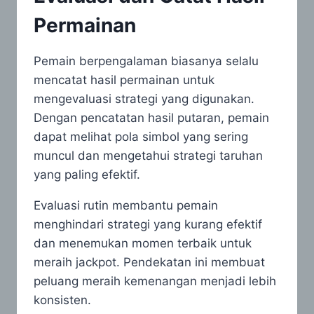
Permainan
Pemain berpengalaman biasanya selalu
mencatat hasil permainan untuk
mengevaluasi strategi yang digunakan.
Dengan pencatatan hasil putaran, pemain
dapat melihat pola simbol yang sering
muncul dan mengetahui strategi taruhan
yang paling efektif.
Evaluasi rutin membantu pemain
menghindari strategi yang kurang efektif
dan menemukan momen terbaik untuk
meraih jackpot. Pendekatan ini membuat
peluang meraih kemenangan menjadi lebih
konsisten.