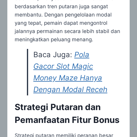
berdasarkan tren putaran juga sangat
membantu. Dengan pengelolaan modal
yang tepat, pemain dapat mengontrol
jalannya permainan secara lebih stabil dan
meningkatkan peluang menang.
Baca Juga:
Pola
Gacor Slot Magic
Money Maze Hanya
Dengan Modal Receh
Strategi Putaran dan
Pemanfaatan Fitur Bonus
Strategi putaran memiliki peranan besar