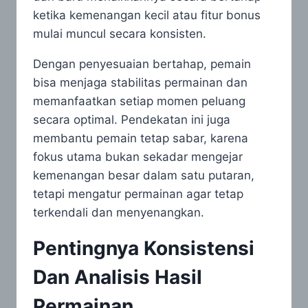
ketika kemenangan kecil atau fitur bonus
mulai muncul secara konsisten.
Dengan penyesuaian bertahap, pemain
bisa menjaga stabilitas permainan dan
memanfaatkan setiap momen peluang
secara optimal. Pendekatan ini juga
membantu pemain tetap sabar, karena
fokus utama bukan sekadar mengejar
kemenangan besar dalam satu putaran,
tetapi mengatur permainan agar tetap
terkendali dan menyenangkan.
Pentingnya Konsistensi
Dan Analisis Hasil
Permainan