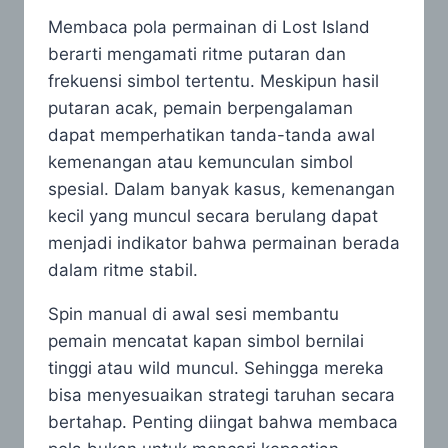
Membaca pola permainan di Lost Island
berarti mengamati ritme putaran dan
frekuensi simbol tertentu. Meskipun hasil
putaran acak, pemain berpengalaman
dapat memperhatikan tanda-tanda awal
kemenangan atau kemunculan simbol
spesial. Dalam banyak kasus, kemenangan
kecil yang muncul secara berulang dapat
menjadi indikator bahwa permainan berada
dalam ritme stabil.
Spin manual di awal sesi membantu
pemain mencatat kapan simbol bernilai
tinggi atau wild muncul. Sehingga mereka
bisa menyesuaikan strategi taruhan secara
bertahap. Penting diingat bahwa membaca