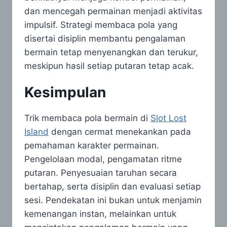
dan mencegah permainan menjadi aktivitas
impulsif. Strategi membaca pola yang
disertai disiplin membantu pengalaman
bermain tetap menyenangkan dan terukur,
meskipun hasil setiap putaran tetap acak.
Kesimpulan
Trik membaca pola bermain di
Slot Lost
Island
dengan cermat menekankan pada
pemahaman karakter permainan.
Pengelolaan modal, pengamatan ritme
putaran. Penyesuaian taruhan secara
bertahap, serta disiplin dan evaluasi setiap
sesi. Pendekatan ini bukan untuk menjamin
kemenangan instan, melainkan untuk