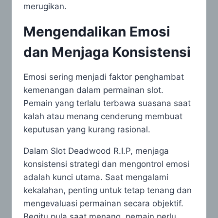
merugikan.
Mengendalikan Emosi
dan Menjaga Konsistensi
Emosi sering menjadi faktor penghambat
kemenangan dalam permainan slot.
Pemain yang terlalu terbawa suasana saat
kalah atau menang cenderung membuat
keputusan yang kurang rasional.
Dalam Slot Deadwood R.I.P, menjaga
konsistensi strategi dan mengontrol emosi
adalah kunci utama. Saat mengalami
kekalahan, penting untuk tetap tenang dan
mengevaluasi permainan secara objektif.
Begitu pula saat menang, pemain perlu