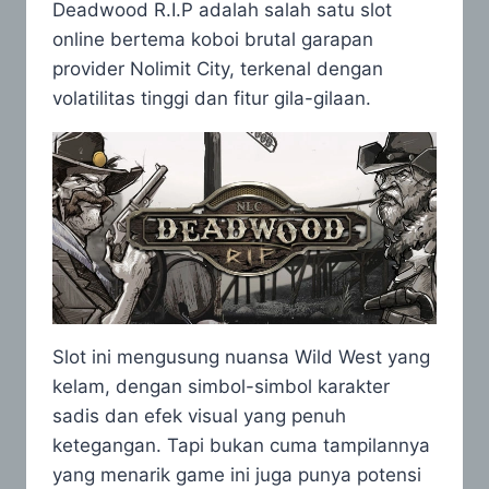
Deadwood R.I.P adalah salah satu slot
online bertema koboi brutal garapan
provider Nolimit City, terkenal dengan
volatilitas tinggi dan fitur gila-gilaan.
Slot ini mengusung nuansa Wild West yang
kelam, dengan simbol-simbol karakter
sadis dan efek visual yang penuh
ketegangan. Tapi bukan cuma tampilannya
yang menarik game ini juga punya potensi