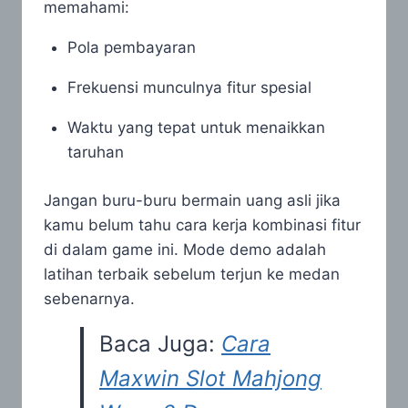
memahami:
Pola pembayaran
Frekuensi munculnya fitur spesial
Waktu yang tepat untuk menaikkan
taruhan
Jangan buru-buru bermain uang asli jika
kamu belum tahu cara kerja kombinasi fitur
di dalam game ini. Mode demo adalah
latihan terbaik sebelum terjun ke medan
sebenarnya.
Baca Juga:
Cara
Maxwin Slot Mahjong