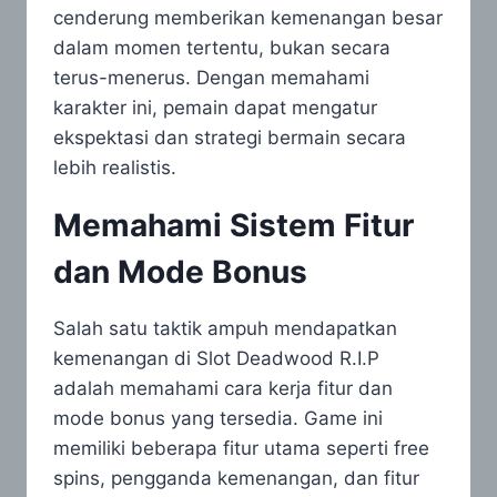
cenderung memberikan kemenangan besar
dalam momen tertentu, bukan secara
terus-menerus. Dengan memahami
karakter ini, pemain dapat mengatur
ekspektasi dan strategi bermain secara
lebih realistis.
Memahami Sistem Fitur
dan Mode Bonus
Salah satu taktik ampuh mendapatkan
kemenangan di Slot Deadwood R.I.P
adalah memahami cara kerja fitur dan
mode bonus yang tersedia. Game ini
memiliki beberapa fitur utama seperti free
spins, pengganda kemenangan, dan fitur