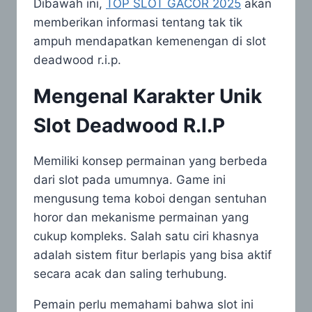
Dibawah ini,
TOP SLOT GACOR 2025
akan
memberikan informasi tentang tak tik
ampuh mendapatkan kemenengan di slot
deadwood r.i.p.
Mengenal Karakter Unik
Slot Deadwood R.I.P
Memiliki konsep permainan yang berbeda
dari slot pada umumnya. Game ini
mengusung tema koboi dengan sentuhan
horor dan mekanisme permainan yang
cukup kompleks. Salah satu ciri khasnya
adalah sistem fitur berlapis yang bisa aktif
secara acak dan saling terhubung.
Pemain perlu memahami bahwa slot ini