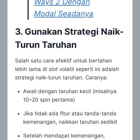
Ways 2 Dengan
Modal Seadanya
3. Gunakan Strategi Naik-
Turun Taruhan
Salah satu cara efektif untuk bertahan
lebih lama di slot volatil seperti ini adalah
strategi naik-turun taruhan. Caranya:
Awali dengan taruhan kecil (misalnya
10–20 spin pertama)
Jika tidak ada fitur atau tanda-tanda
kemenangan, naikkan taruhan sedikit
Setelah mendapat kemenangan,