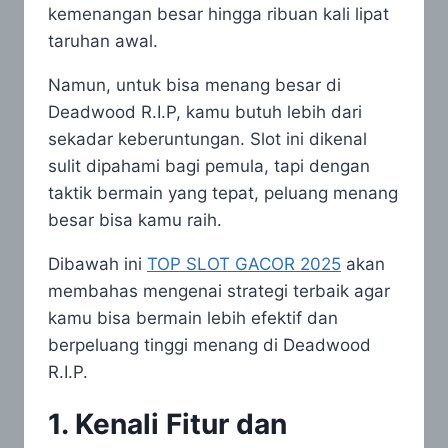
kemenangan besar hingga ribuan kali lipat
taruhan awal.
Namun, untuk bisa menang besar di
Deadwood R.I.P, kamu butuh lebih dari
sekadar keberuntungan. Slot ini dikenal
sulit dipahami bagi pemula, tapi dengan
taktik bermain yang tepat, peluang menang
besar bisa kamu raih.
Dibawah ini
TOP SLOT GACOR 2025
akan
membahas mengenai strategi terbaik agar
kamu bisa bermain lebih efektif dan
berpeluang tinggi menang di Deadwood
R.I.P.
1. Kenali Fitur dan