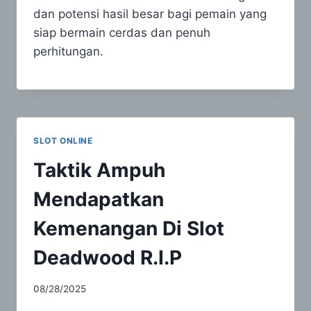
dan potensi hasil besar bagi pemain yang
siap bermain cerdas dan penuh
perhitungan.
SLOT ONLINE
Taktik Ampuh
Mendapatkan
Kemenangan Di Slot
Deadwood R.I.P
08/28/2025