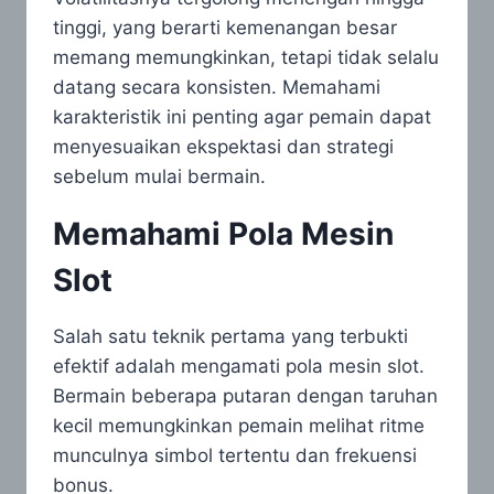
tinggi, yang berarti kemenangan besar
memang memungkinkan, tetapi tidak selalu
datang secara konsisten. Memahami
karakteristik ini penting agar pemain dapat
menyesuaikan ekspektasi dan strategi
sebelum mulai bermain.
Memahami Pola Mesin
Slot
Salah satu teknik pertama yang terbukti
efektif adalah mengamati pola mesin slot.
Bermain beberapa putaran dengan taruhan
kecil memungkinkan pemain melihat ritme
munculnya simbol tertentu dan frekuensi
bonus.