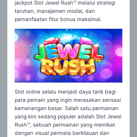
jackpot Slot Jewel Rush™ melalui strategi
taruhan, manajemen modal, dan
pemanfaatan fitur bonus maksimal.
Slot online selalu menjadi daya tarik bagi
para pemain yang ingin merasakan sensasi
kemenangan besar. Salah satu permainan
yang kini sedang populer adalah Slot Jewel
Rush™, sebuah permainan yang memikat
dengan visual permata berkilauan dan