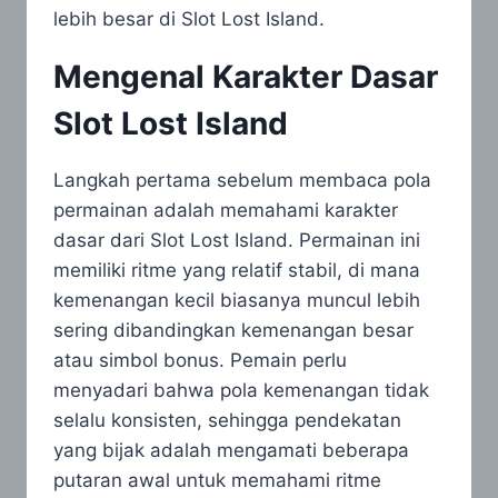
lebih besar di Slot Lost Island.
Mengenal Karakter Dasar
Slot Lost Island
Langkah pertama sebelum membaca pola
permainan adalah memahami karakter
dasar dari Slot Lost Island. Permainan ini
memiliki ritme yang relatif stabil, di mana
kemenangan kecil biasanya muncul lebih
sering dibandingkan kemenangan besar
atau simbol bonus. Pemain perlu
menyadari bahwa pola kemenangan tidak
selalu konsisten, sehingga pendekatan
yang bijak adalah mengamati beberapa
putaran awal untuk memahami ritme