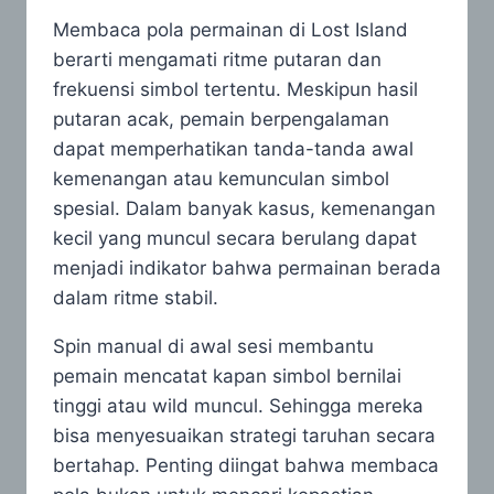
Membaca pola permainan di Lost Island
berarti mengamati ritme putaran dan
frekuensi simbol tertentu. Meskipun hasil
putaran acak, pemain berpengalaman
dapat memperhatikan tanda-tanda awal
kemenangan atau kemunculan simbol
spesial. Dalam banyak kasus, kemenangan
kecil yang muncul secara berulang dapat
menjadi indikator bahwa permainan berada
dalam ritme stabil.
Spin manual di awal sesi membantu
pemain mencatat kapan simbol bernilai
tinggi atau wild muncul. Sehingga mereka
bisa menyesuaikan strategi taruhan secara
bertahap. Penting diingat bahwa membaca