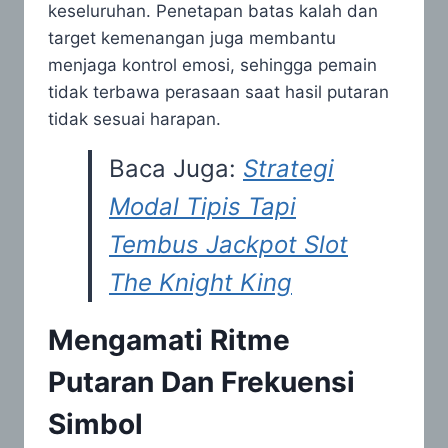
keseluruhan. Penetapan batas kalah dan
target kemenangan juga membantu
menjaga kontrol emosi, sehingga pemain
tidak terbawa perasaan saat hasil putaran
tidak sesuai harapan.
Baca Juga:
Strategi
Modal Tipis Tapi
Tembus Jackpot Slot
The Knight King
Mengamati Ritme
Putaran Dan Frekuensi
Simbol