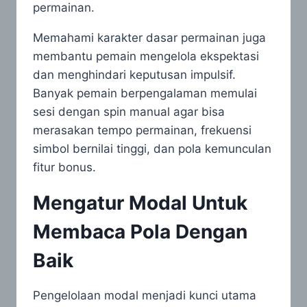
permainan.
Memahami karakter dasar permainan juga
membantu pemain mengelola ekspektasi
dan menghindari keputusan impulsif.
Banyak pemain berpengalaman memulai
sesi dengan spin manual agar bisa
merasakan tempo permainan, frekuensi
simbol bernilai tinggi, dan pola kemunculan
fitur bonus.
Mengatur Modal Untuk
Membaca Pola Dengan
Baik
Pengelolaan modal menjadi kunci utama