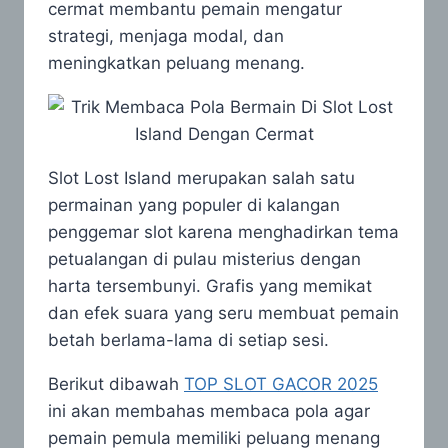
cermat membantu pemain mengatur
strategi, menjaga modal, dan
meningkatkan peluang menang.
Slot Lost Island merupakan salah satu
permainan yang populer di kalangan
penggemar slot karena menghadirkan tema
petualangan di pulau misterius dengan
harta tersembunyi. Grafis yang memikat
dan efek suara yang seru membuat pemain
betah berlama-lama di setiap sesi.
Berikut dibawah
TOP SLOT GACOR 2025
ini akan membahas membaca pola agar
pemain pemula memiliki peluang menang