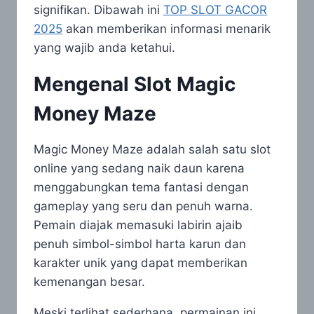
signifikan. Dibawah ini
TOP SLOT GACOR
2025
akan memberikan informasi menarik
yang wajib anda ketahui.
Mengenal Slot Magic
Money Maze
Magic Money Maze adalah salah satu slot
online yang sedang naik daun karena
menggabungkan tema fantasi dengan
gameplay yang seru dan penuh warna.
Pemain diajak memasuki labirin ajaib
penuh simbol-simbol harta karun dan
karakter unik yang dapat memberikan
kemenangan besar.
Meski terlihat sederhana, permainan ini