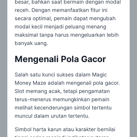
besar, bahkan saat bermain dengan modal
receh. Dengan memanfaatkan fitur ini
secara optimal, pemain dapat mengubah
modal kecil menjadi peluang menang
maksimal tanpa harus mengeluarkan lebih
banyak uang.
Mengenali Pola Gacor
Salah satu kunci sukses dalam Magic
Money Maze adalah mengenali pola gacor.
Slot memang acak, tetapi pengamatan
terus-menerus memungkinkan pemain
melihat kecenderungan simbol tertentu
muncul dalam urutan tertentu.
Simbol harta karun atau karakter bernilai