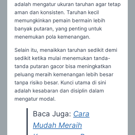
adalah mengatur ukuran taruhan agar tetap
aman dan konsisten. Taruhan kecil
memungkinkan pemain bermain lebih
banyak putaran, yang penting untuk
menemukan pola kemenangan.
Selain itu, menaikkan taruhan sedikit demi
sedikit ketika mulai menemukan tanda-
tanda putaran gacor bisa meningkatkan
peluang meraih kemenangan lebih besar
tanpa risiko besar. Kunci utama di sini
adalah kesabaran dan disiplin dalam
mengatur modal.
Baca Juga:
Cara
Mudah Meraih