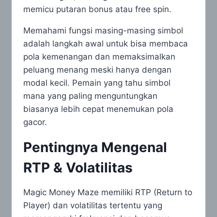
memicu putaran bonus atau free spin.
Memahami fungsi masing-masing simbol
adalah langkah awal untuk bisa membaca
pola kemenangan dan memaksimalkan
peluang menang meski hanya dengan
modal kecil. Pemain yang tahu simbol
mana yang paling menguntungkan
biasanya lebih cepat menemukan pola
gacor.
Pentingnya Mengenal
RTP & Volatilitas
Magic Money Maze memiliki RTP (Return to
Player) dan volatilitas tertentu yang