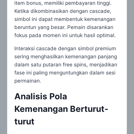
item bonus, memiliki pembayaran tinggi.
Ketika dikombinasikan dengan cascade,
simbol ini dapat membentuk kemenangan
beruntun yang besar. Pemain disarankan
fokus pada momen ini untuk hasil optimal.
Interaksi cascade dengan simbol premium
sering menghasilkan kemenangan panjang
dalam satu putaran free spins, menjadikan
fase ini paling menguntungkan dalam sesi
permainan.
Analisis Pola
Kemenangan Berturut-
turut