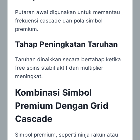
Putaran awal digunakan untuk memantau
frekuensi cascade dan pola simbol
premium.
Tahap Peningkatan Taruhan
Taruhan dinaikkan secara bertahap ketika
free spins stabil aktif dan multiplier
meningkat.
Kombinasi Simbol
Premium Dengan Grid
Cascade
Simbol premium, seperti ninja rakun atau