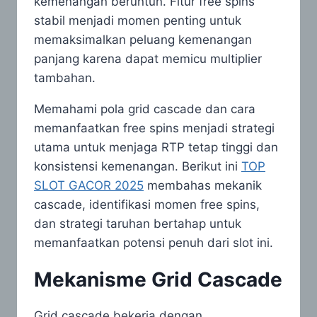
kemenangan beruntun. Fitur free spins
stabil menjadi momen penting untuk
memaksimalkan peluang kemenangan
panjang karena dapat memicu multiplier
tambahan.
Memahami pola grid cascade dan cara
memanfaatkan free spins menjadi strategi
utama untuk menjaga RTP tetap tinggi dan
konsistensi kemenangan. Berikut ini
TOP
SLOT GACOR 2025
membahas mekanik
cascade, identifikasi momen free spins,
dan strategi taruhan bertahap untuk
memanfaatkan potensi penuh dari slot ini.
Mekanisme Grid Cascade
Grid cascade bekerja dengan