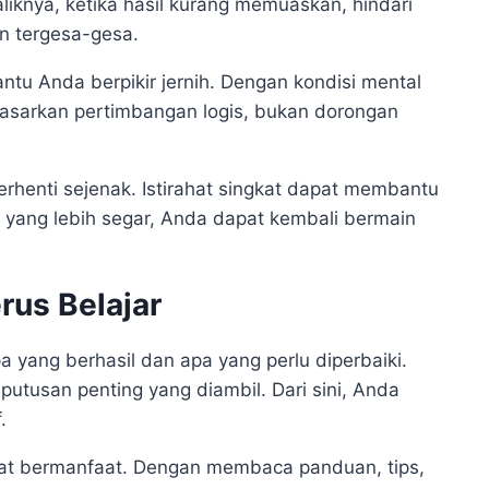
liknya, ketika hasil kurang memuaskan, hindari
n tergesa-gesa.
tu Anda berpikir jernih. Dengan kondisi mental
dasarkan pertimbangan logis, bukan dorongan
erhenti sejenak. Istirahat singkat dapat membantu
 yang lebih segar, Anda dapat kembali bermain
rus Belajar
yang berhasil dan apa yang perlu diperbaiki.
eputusan penting yang diambil. Dari sini, Anda
.
ngat bermanfaat. Dengan membaca panduan, tips,