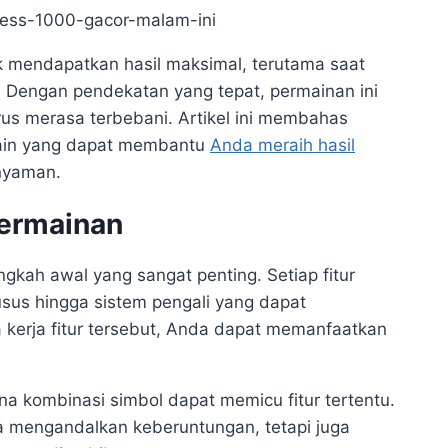
 mendapatkan hasil maksimal, terutama saat
 Dengan pendekatan yang tepat, permainan ini
arus merasa terbebani. Artikel ini membahas
rmain yang dapat membantu
Anda meraih hasil
 nyaman.
Permainan
gkah awal yang sangat penting. Setiap fitur
husus hingga sistem pengali yang dapat
 kerja fitur tersebut, Anda dapat memanfaatkan
a kombinasi simbol dapat memicu fitur tertentu.
 mengandalkan keberuntungan, tetapi juga