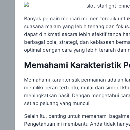
Banyak pemain mencari momen terbaik untuk
suasana malam yang lebih tenang dan fokus.
dapat dinikmati secara lebih efektif tanpa h
berbagai pola, strategi, dan kebiasaan be
optimal dengan cara yang lebih terarah dan
Memahami Karakteristik 
Memahami karakteristik permainan adalah lan
memiliki peran tertentu, mulai dari simbol k
meningkatkan hasil. Dengan mengetahui cara
setiap peluang yang muncul.
Selain itu, penting untuk memahami bagaiman
Pengetahuan ini membantu Anda tidak hanya