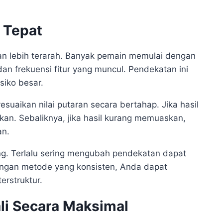
 Tepat
n lebih terarah. Banyak pemain memulai dengan
dan frekuensi fitur yang muncul. Pendekatan ini
iko besar.
esuaikan nilai putaran secara bertahap. Jika hasil
akukan. Sebaliknya, jika hasil kurang memuaskan,
an.
ing. Terlalu sering mengubah pendekatan dapat
engan metode yang konsisten, Anda dapat
erstruktur.
li Secara Maksimal