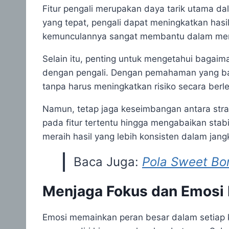
Fitur pengali merupakan daya tarik utama da
yang tepat, pengali dapat meningkatkan hasi
kemunculannya sangat membantu dalam meny
Selain itu, penting untuk mengetahui bagaim
dengan pengali. Dengan pemahaman yang ba
tanpa harus meningkatkan risiko secara berl
Namun, tetap jaga keseimbangan antara strat
pada fitur tertentu hingga mengabaikan st
meraih hasil yang lebih konsisten dalam jang
Baca Juga:
Pola Sweet Bon
Menjaga Fokus dan Emosi
Emosi memainkan peran besar dalam setiap ke