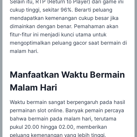
Selain itu, RTP (Return to Player) dari game ini
cukup tinggi, sekitar 96%. Berarti peluang
mendapatkan kemenangan cukup besar jika
dimainkan dengan benar. Pemahaman akan
fitur-fitur ini menjadi kunci utama untuk
mengoptimalkan peluang gacor saat bermain di
malam hari.
Manfaatkan Waktu Bermain
Malam Hari
Waktu bermain sangat berpengaruh pada hasil
permainan slot online. Banyak pemain percaya
bahwa bermain pada malam hari, terutama
pukul 20.00 hingga 02.00, memberikan
peluang kemenangan yang lebih tinggi.