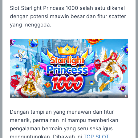
h
a
e
e
k
i
h
a
c
s
l
y
n
a
Slot Starlight Princess 1000 salah satu dikenal
t
e
s
e
p
e
r
dengan potensi maxwin besar dan fitur scatter
s
b
e
g
e
e
yang menggoda.
A
o
n
r
p
o
g
a
p
k
e
m
r
Dengan tampilan yang menawan dan fitur
menarik, permainan ini mampu memberikan
pengalaman bermain yang seru sekaligus
menguntungkan. Dibawah ini
TOP SLOT