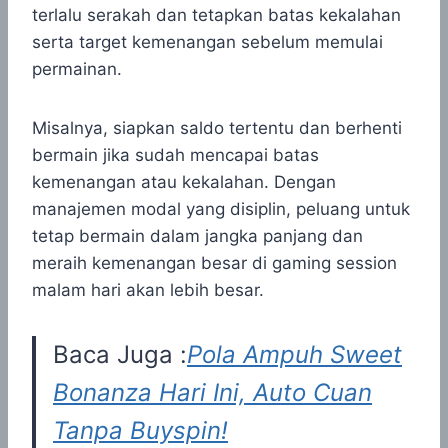
terlalu serakah dan tetapkan batas kekalahan
serta target kemenangan sebelum memulai
permainan.
Misalnya, siapkan saldo tertentu dan berhenti
bermain jika sudah mencapai batas
kemenangan atau kekalahan. Dengan
manajemen modal yang disiplin, peluang untuk
tetap bermain dalam jangka panjang dan
meraih kemenangan besar di gaming session
malam hari akan lebih besar.
Baca Juga :
Pola Ampuh Sweet
Bonanza Hari Ini, Auto Cuan
Tanpa Buyspin!