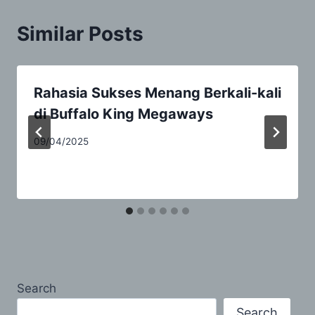
Similar Posts
Rahasia Sukses Menang Berkali-kali
di Buffalo King Megaways
09/04/2025
Search
Search