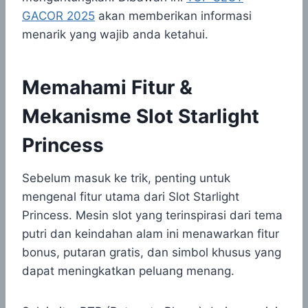
GACOR 2025
akan memberikan informasi
menarik yang wajib anda ketahui.
Memahami Fitur &
Mekanisme Slot Starlight
Princess
Sebelum masuk ke trik, penting untuk
mengenal fitur utama dari Slot Starlight
Princess. Mesin slot yang terinspirasi dari tema
putri dan keindahan alam ini menawarkan fitur
bonus, putaran gratis, dan simbol khusus yang
dapat meningkatkan peluang menang.