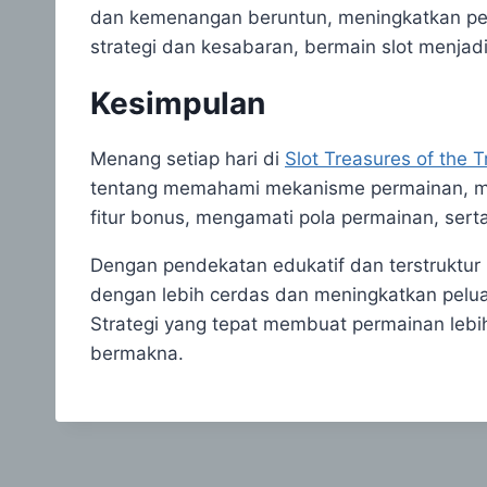
dan kemenangan beruntun, meningkatkan pe
strategi dan kesabaran, bermain slot menjad
Kesimpulan
Menang setiap hari di
Slot Treasures of the T
tentang memahami mekanisme permainan, me
fitur bonus, mengamati pola permainan, sert
Dengan pendekatan edukatif dan terstruktur
dengan lebih cerdas dan meningkatkan pelu
Strategi yang tepat membuat permainan lebi
bermakna.