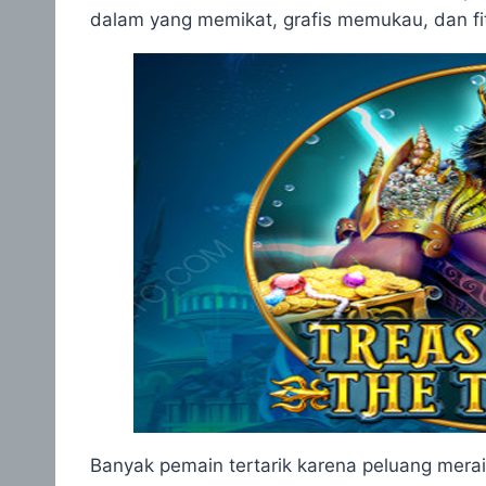
dalam yang memikat, grafis memukau, dan fi
Banyak pemain tertarik karena peluang mera