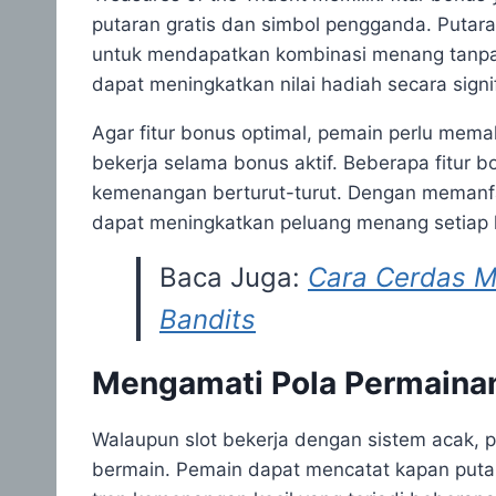
putaran gratis dan simbol pengganda. Putara
untuk mendapatkan kombinasi menang tanpa
dapat meningkatkan nilai hadiah secara signi
Agar fitur bonus optimal, pemain perlu m
bekerja selama bonus aktif. Beberapa fitur
kemenangan berturut-turut. Dengan memanfaa
dapat meningkatkan peluang menang setiap ha
Baca Juga:
Cara Cerdas Me
Bandits
Mengamati Pola Permaina
Walaupun slot bekerja dengan sistem acak, p
bermain. Pemain dapat mencatat kapan putar