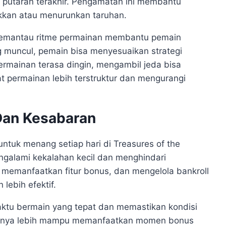
a putaran terakhir. Pengamatan ini membantu
kan atau menurunkan taruhan.
n memantau ritme permainan membantu pemain
g muncul, pemain bisa menyesuaikan strategi
 permainan terasa dingin, mengambil jeda bisa
at permainan lebih terstruktur dan mengurangi
Dan Kesabaran
untuk menang setiap hari di Treasures of the
ngalami kekalahan kecil dan menghindari
, memanfaatkan fitur bonus, dan mengelola bankroll
lebih efektif.
waktu bermain yang tepat dan memastikan kondisi
iasanya lebih mampu memanfaatkan momen bonus