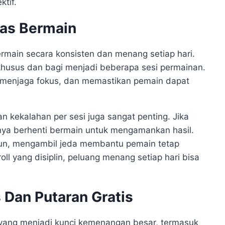
ktif.
tas Bermain
main secara konsisten dan menang setiap hari.
khusus dan bagi menjadi beberapa sesi permainan.
 menjaga fokus, dan memastikan pemain dapat
 kekalahan per sesi juga sangat penting. Jika
ya berhenti bermain untuk mengamankan hasil.
ntun, mengambil jeda membantu pemain tetap
l yang disiplin, peluang menang setiap hari bisa
 Dan Putaran Gratis
us yang menjadi kunci kemenangan besar, termasuk