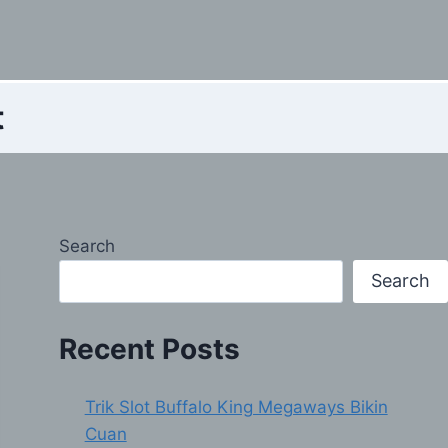
t
Search
Search
Recent Posts
Trik Slot Buffalo King Megaways Bikin
Cuan