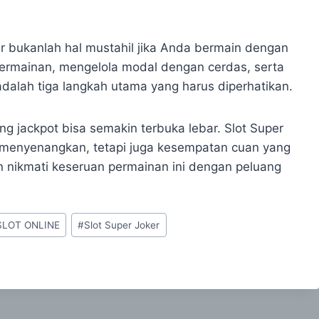
r bukanlah hal mustahil jika Anda bermain dengan
ermainan, mengelola modal dengan cerdas, serta
dalah tiga langkah utama yang harus diperhatikan.
g jackpot bisa semakin terbuka lebar. Slot Super
 menyenangkan, tetapi juga kesempatan cuan yang
n nikmati keseruan permainan ini dengan peluang
SLOT ONLINE
#
Slot Super Joker