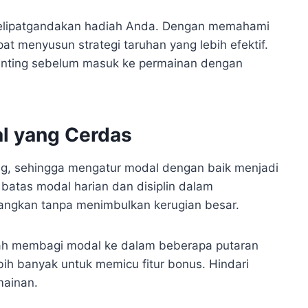
u melipatgandakan hadiah Anda. Dengan memahami
pat menyusun strategi taruhan yang lebih efektif.
enting sebelum masuk ke permainan dengan
al yang Cerdas
ng, sehingga mengatur modal dengan baik menjadi
 batas modal harian dan disiplin dalam
angkan tanpa menimbulkan kerugian besar.
lah membagi modal ke dalam beberapa putaran
bih banyak untuk memicu fitur bonus. Hindari
mainan.