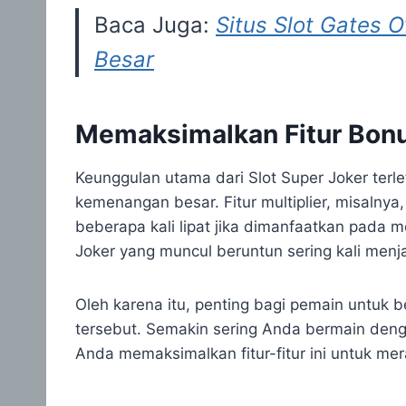
Baca Juga:
Situs Slot Gates 
Besar
Memaksimalkan Fitur Bonu
Keunggulan utama dari Slot Super Joker ter
kemenangan besar. Fitur multiplier, misaln
beberapa kali lipat jika dimanfaatkan pada m
Joker yang muncul beruntun sering kali menja
Oleh karena itu, penting bagi pemain untu
tersebut. Semakin sering Anda bermain deng
Anda memaksimalkan fitur-fitur ini untuk me