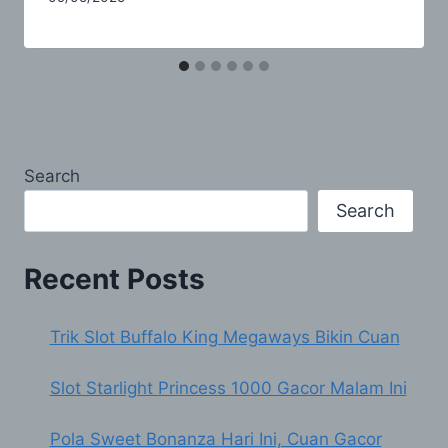
Search
Search
Recent Posts
Trik Slot Buffalo King Megaways Bikin Cuan
Slot Starlight Princess 1000 Gacor Malam Ini
Pola Sweet Bonanza Hari Ini, Cuan Gacor