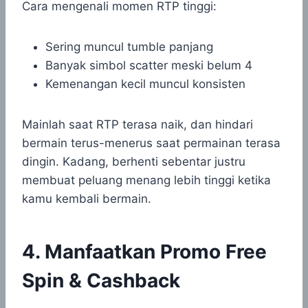
Cara mengenali momen RTP tinggi:
Sering muncul tumble panjang
Banyak simbol scatter meski belum 4
Kemenangan kecil muncul konsisten
Mainlah saat RTP terasa naik, dan hindari
bermain terus-menerus saat permainan terasa
dingin. Kadang, berhenti sebentar justru
membuat peluang menang lebih tinggi ketika
kamu kembali bermain.
4. Manfaatkan Promo Free
Spin & Cashback