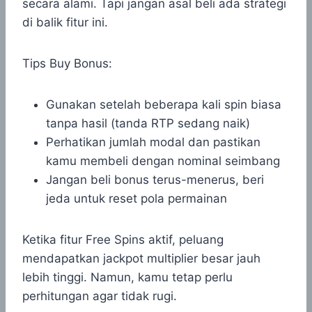
secara alami. Tapi jangan asal beli ada strategi
di balik fitur ini.
Tips Buy Bonus:
Gunakan setelah beberapa kali spin biasa
tanpa hasil (tanda RTP sedang naik)
Perhatikan jumlah modal dan pastikan
kamu membeli dengan nominal seimbang
Jangan beli bonus terus-menerus, beri
jeda untuk reset pola permainan
Ketika fitur Free Spins aktif, peluang
mendapatkan jackpot multiplier besar jauh
lebih tinggi. Namun, kamu tetap perlu
perhitungan agar tidak rugi.